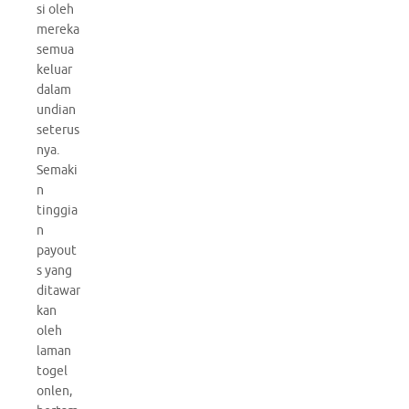
si oleh
mereka
semua
keluar
dalam
undian
seterus
nya.
Semaki
n
tinggia
n
payout
s yang
ditawar
kan
oleh
laman
togel
onlen,