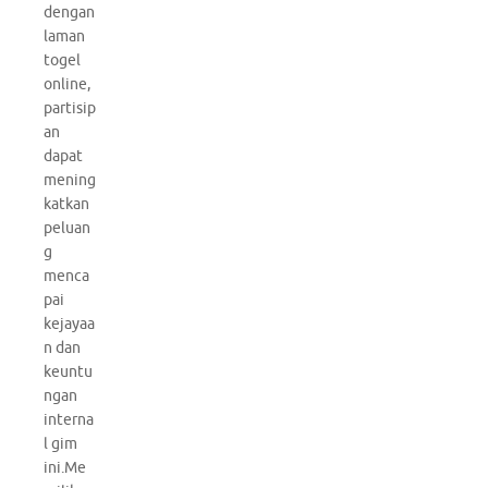
dengan
laman
togel
online,
partisip
an
dapat
mening
katkan
peluan
g
menca
pai
kejayaa
n dan
keuntu
ngan
interna
l gim
ini.Me