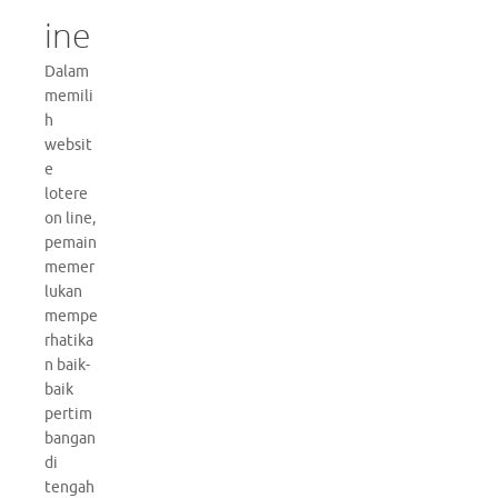
ine
Dalam
memili
h
websit
e
lotere
on line,
pemain
memer
lukan
mempe
rhatika
n baik-
baik
pertim
bangan
di
tengah