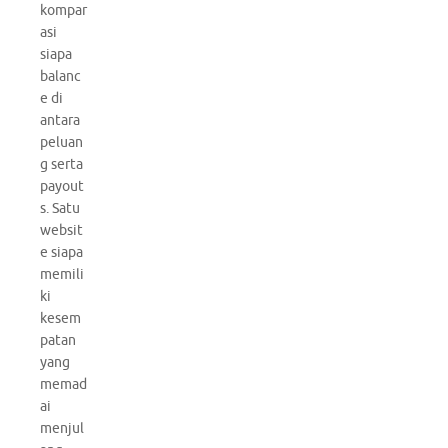
kompar
asi
siapa
balanc
e di
antara
peluan
g serta
payout
s. Satu
websit
e siapa
memili
ki
kesem
patan
yang
memad
ai
menjul