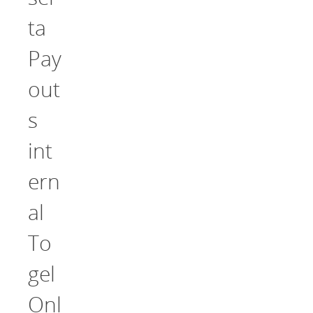
ta
Pay
out
s
int
ern
al
To
gel
Onl