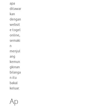
apa
ditawar
kan
dengan
websit
e togel
online,
semaki
n
menjul
ang
kemun
gkinan
bilanga
n itu
bakal
keluar.
Ap