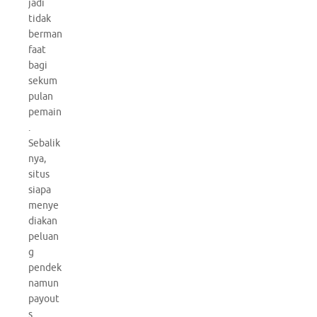
jadi
tidak
berman
faat
bagi
sekum
pulan
pemain
.
Sebalik
nya,
situs
siapa
menye
diakan
peluan
g
pendek
namun
payout
s