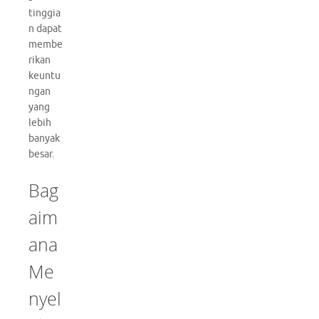
tinggia
n dapat
membe
rikan
keuntu
ngan
yang
lebih
banyak
besar.
Bag
aim
ana
Me
nyel