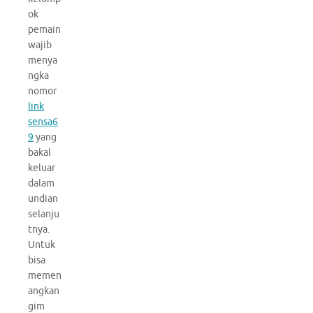
ok
pemain
wajib
menya
ngka
nomor
link
sensa6
9
yang
bakal
keluar
dalam
undian
selanju
tnya.
Untuk
bisa
memen
angkan
gim