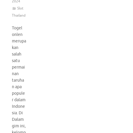
2024
Slot
Thailand
Togel
onlen
merupa
kan
salah
satu
permai
nan
taruha
n apa
popule
r dalam
Indone
sia. Di
Dalam
gim ini,
kelomp