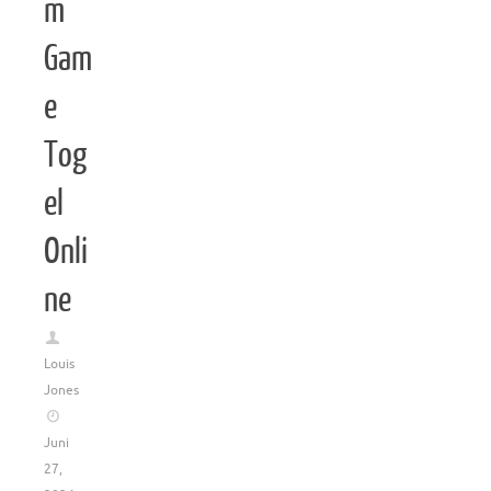
m
Gam
e
Tog
el
Onli
ne
Louis
Jones
Juni
27,