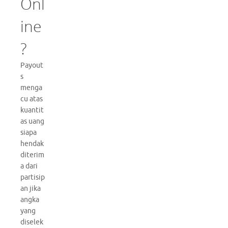
Onl
ine
?
Payout
s
menga
cu atas
kuantit
as uang
siapa
hendak
diterim
a dari
partisip
an jika
angka
yang
diselek