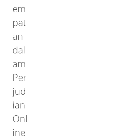
em
pat
an
dal
am
Per
jud
ian
Onl
ine