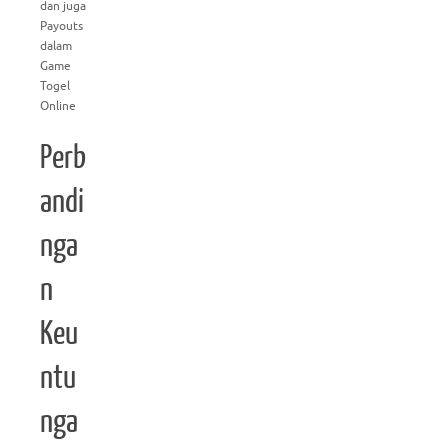
dan juga
Payouts
dalam
Game
Togel
Online
Perb
andi
nga
n
Keu
ntu
nga