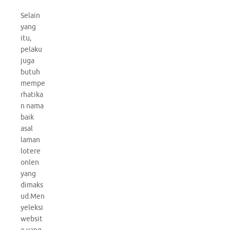
Selain
yang
itu,
pelaku
juga
butuh
mempe
rhatika
n nama
baik
asal
laman
lotere
onlen
yang
dimaks
ud.Men
yeleksi
websit