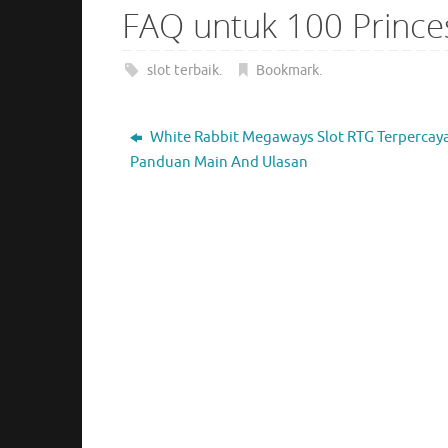
FAQ untuk 100 Prince
slot terbaik
.
Bookmark
.
White Rabbit Megaways Slot RTG Terpercaya
Panduan Main And Ulasan