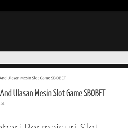
 And Ulasan Mesin Slot Game SBOBET
And Ulasan Mesin Slot Game SBOBET
lot
ahari Permaisuri Slot