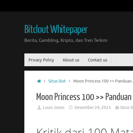
Skip
to
content
Bitclout Whitepaper
Berita, Gambling, Kripto, dan Tren Terkini
Skip
Privacy Policy
About us
Contact us
to
content
Home
Situs Slot
Moon Princess 100 >> Panduan
Moon Princess 100 >> Panduan 
Louis Jones
Desember 24, 2023
Situs S
Kritik dari 100 Mat