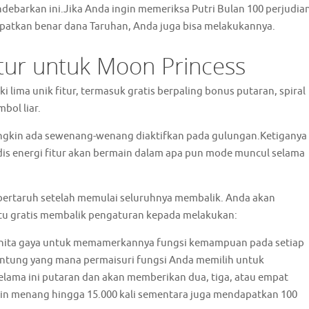
ebarkan ini.Jika Anda ingin memeriksa Putri Bulan 100 perjudia
atkan benar dana Taruhan, Anda juga bisa melakukannya.
tur untuk Moon Princess
 lima unik fitur, termasuk gratis berpaling bonus putaran, spiral
bol liar.
 mungkin ada sewenang-wenang diaktifkan pada gulungan.Ketiganya
dis energi fitur akan bermain dalam apa pun mode muncul selama
bertaruh setelah memulai seluruhnya membalik. Anda akan
satu gratis membalik pengaturan kepada melakukan:
wanita gaya untuk memamerkannya fungsi kemampuan pada setiap
antung yang mana permaisuri fungsi Anda memilih untuk
selama ini putaran dan akan memberikan dua, tiga, atau empat
in menang hingga 15.000 kali sementara juga mendapatkan 100