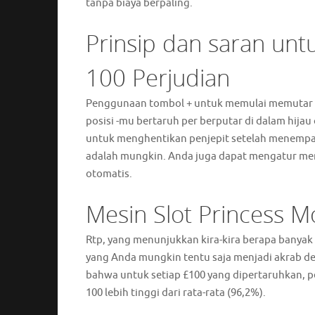
tanpa biaya berpaling.
Prinsip dan saran unt
100 Perjudian
Penggunaan tombol + untuk memulai memutar sa
posisi -mu bertaruh per berputar di dalam hijau
untuk menghentikan penjepit setelah menempa
adalah mungkin. Anda juga dapat mengatur me
otomatis.
Mesin Slot Princess 
Rtp, yang menunjukkan kira-kira berapa banya
yang Anda mungkin tentu saja menjadi akrab den
bahwa untuk setiap £100 yang dipertaruhkan, p
100 lebih tinggi dari rata-rata (96,2%).