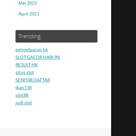
Mei 2023
April 2023
Trending
pengeluaran hk
SLOT GACOR HARI INI
RESULT HK
situs slot
SENI108 DAFTAR
ikan138
slot88
judi slot