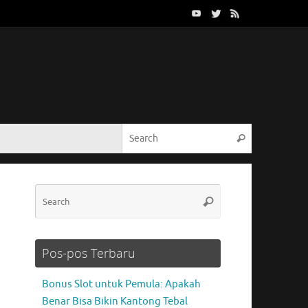
Search for:
Search
Search
Search
for:
Pos-pos Terbaru
Bonus Slot untuk Pemula: Apakah
Benar Bisa Bikin Kantong Tebal