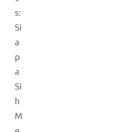
s:
Si
a
p
a
Si
h
M
e