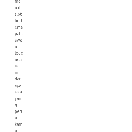
mai
n di
slot
bert
ema
pahl
awa
n
lege
ndar
is
ini
dan
apa
saja
yan
g
perl
u
kam
u