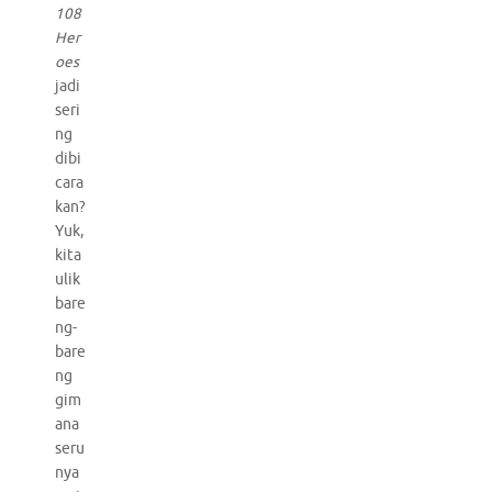
108
Her
oes
jadi
seri
ng
dibi
cara
kan?
Yuk,
kita
ulik
bare
ng-
bare
ng
gim
ana
seru
nya