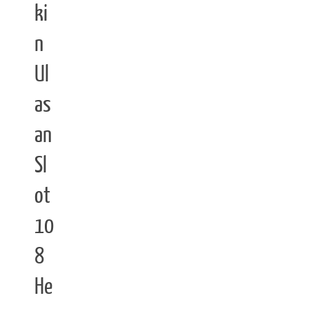
ki
n
Ul
as
an
Sl
ot
10
8
He