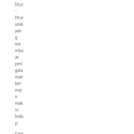
fitur
-
fitur
unik
yan
g
me
mbu
at
pen
gala
man
ber
mai
n
mak
in
hidu
p.
Gam