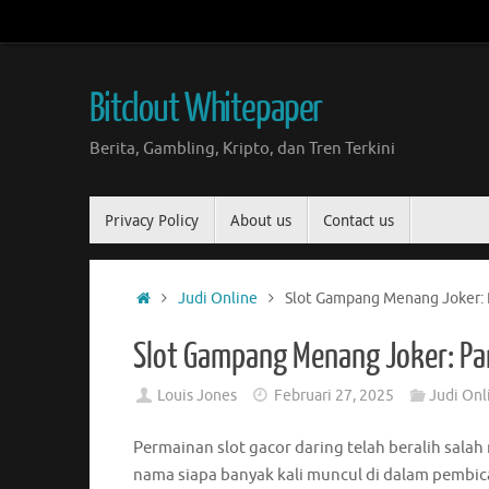
Skip
to
content
Bitclout Whitepaper
Berita, Gambling, Kripto, dan Tren Terkini
Skip
Privacy Policy
About us
Contact us
to
content
Home
Judi Online
Slot Gampang Menang Joker:
Slot Gampang Menang Joker: P
Louis Jones
Februari 27, 2025
Judi Onl
Permainan slot gacor daring telah beralih salah
nama siapa banyak kali muncul di dalam pembica