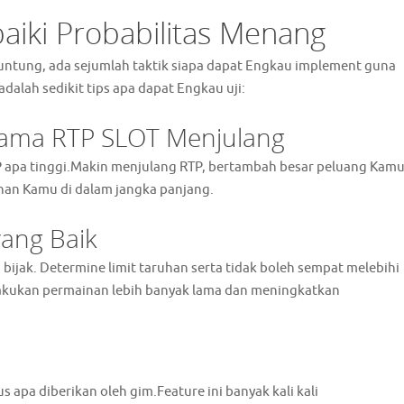
aiki Probabilitas Menang
untung, ada sejumlah taktik siapa dapat Engkau implement guna
lah sedikit tips apa dapat Engkau uji:
rsama RTP SLOT Menjulang
 apa tinggi.Makin menjulang RTP, bertambah besar peluang Kam
an Kamu di dalam jangka panjang.
ang Baik
ijak. Determine limit taruhan serta tidak boleh sempat melebihi
akukan permainan lebih banyak lama dan meningkatkan
apa diberikan oleh gim.Feature ini banyak kali kali