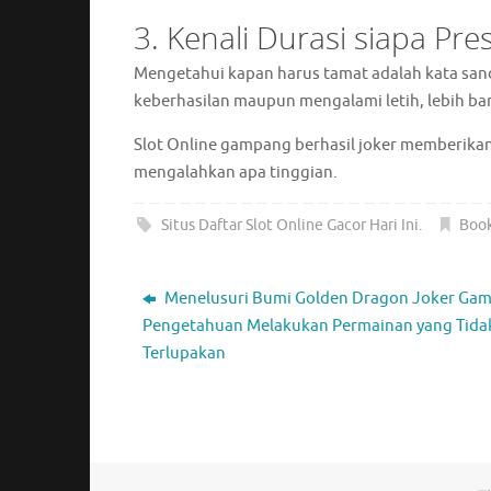
3. Kenali Durasi siapa Pre
Mengetahui kapan harus tamat adalah kata sand
keberhasilan maupun mengalami letih, lebih ba
Slot Online gampang berhasil joker memberika
mengalahkan apa tinggian.
Situs Daftar Slot Online Gacor Hari Ini
.
Boo
Menelusuri Bumi Golden Dragon Joker Gam
Pengetahuan Melakukan Permainan yang Tida
Terlupakan