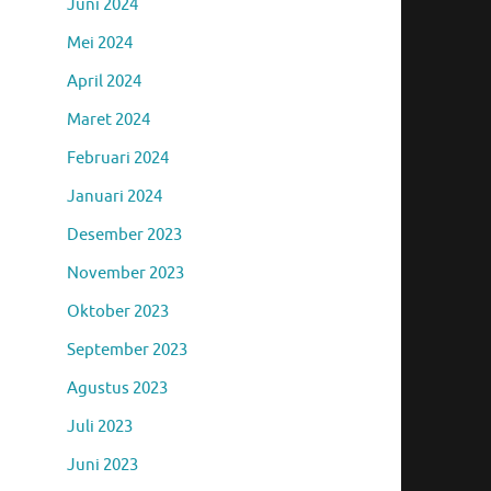
Juni 2024
Mei 2024
April 2024
Maret 2024
Februari 2024
Januari 2024
Desember 2023
November 2023
Oktober 2023
September 2023
Agustus 2023
Juli 2023
Juni 2023