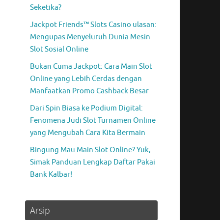
Seketika?
Jackpot Friends™ Slots Casino ulasan:
Mengupas Menyeluruh Dunia Mesin
Slot Sosial Online
Bukan Cuma Jackpot: Cara Main Slot
Online yang Lebih Cerdas dengan
Manfaatkan Promo Cashback Besar
Dari Spin Biasa ke Podium Digital:
Fenomena Judi Slot Turnamen Online
yang Mengubah Cara Kita Bermain
Bingung Mau Main Slot Online? Yuk,
Simak Panduan Lengkap Daftar Pakai
Bank Kalbar!
Arsip