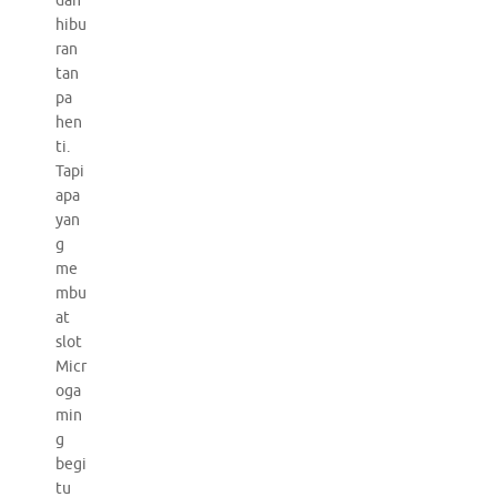
dan
hibu
ran
tan
pa
hen
ti.
Tapi
apa
yan
g
me
mbu
at
slot
Micr
oga
min
g
begi
tu