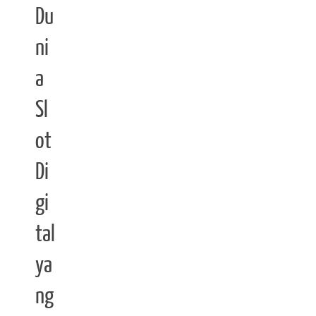
Du
ni
a
Sl
ot
Di
gi
tal
ya
ng