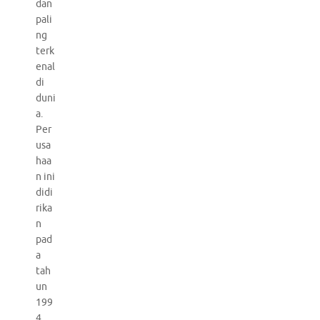
dan
pali
ng
terk
enal
di
duni
a.
Per
usa
haa
n ini
didi
rika
n
pad
a
tah
un
199
4