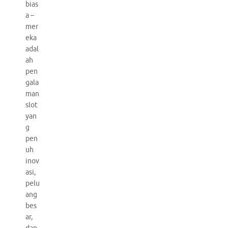
bias
a –
mer
eka
adal
ah
pen
gala
man
slot
yan
g
pen
uh
inov
asi,
pelu
ang
bes
ar,