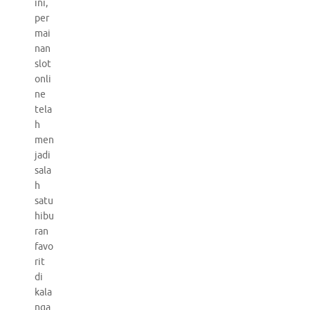
ini,
per
mai
nan
slot
onli
ne
tela
h
men
jadi
sala
h
satu
hibu
ran
favo
rit
di
kala
nga