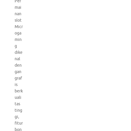
Per
mai
nan
slot
Micr
oga
min
g
dike
nal
den
gan
graf
is
berk
uali
tas
ting
gi,
fitur
bon