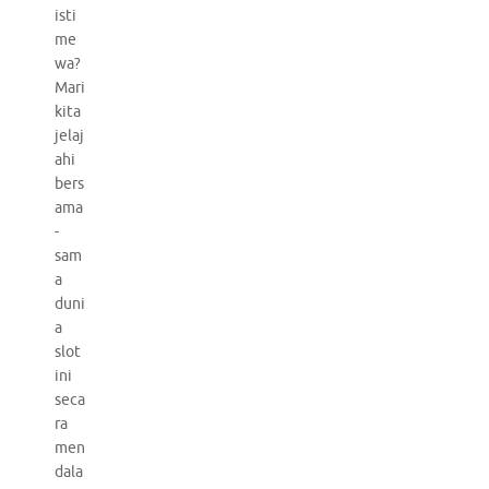
isti
me
wa?
Mari
kita
jelaj
ahi
bers
ama
-
sam
a
duni
a
slot
ini
seca
ra
men
dala