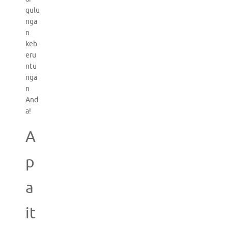
gulu
nga
n
keb
eru
ntu
nga
n
And
a!
A
p
a
it