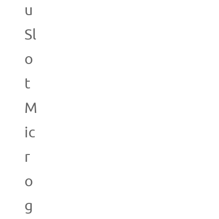
u
Sl
o
t
M
ic
r
o
g