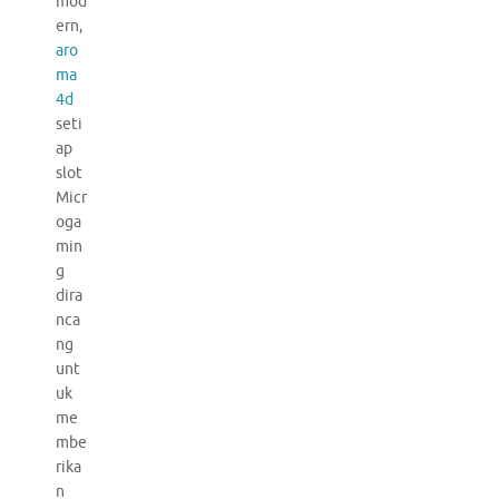
mod
ern,
aro
ma
4d
seti
ap
slot
Micr
oga
min
g
dira
nca
ng
unt
uk
me
mbe
rika
n