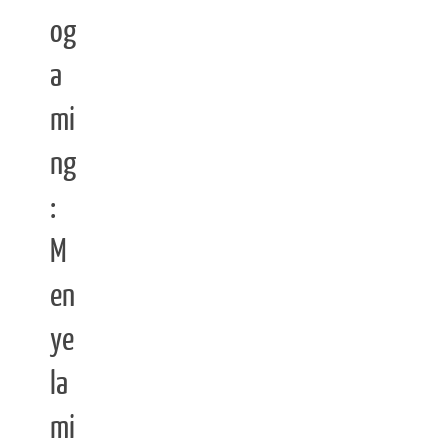
og
a
mi
ng
:
M
en
ye
la
mi