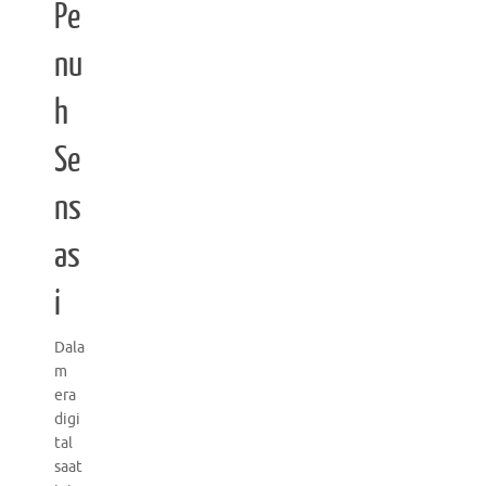
Pe
nu
h
Se
ns
as
i
Dala
m
era
digi
tal
saat