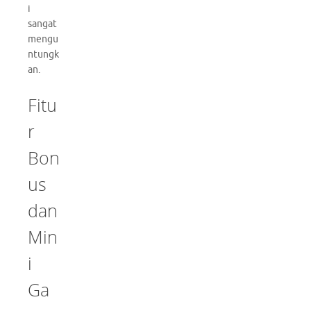
i
sangat
mengu
ntungk
an.
Fitu
r
Bon
us
dan
Min
i
Ga