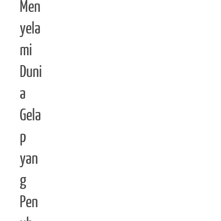
Men
yela
mi
Duni
a
Gela
p
yan
g
Pen