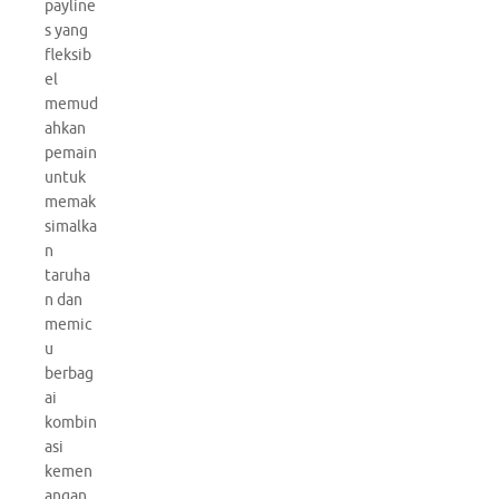
payline
s yang
fleksib
el
memud
ahkan
pemain
untuk
memak
simalka
n
taruha
n dan
memic
u
berbag
ai
kombin
asi
kemen
angan.