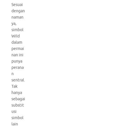
Sesuai
dengan
naman
ya,
simbol
Wild
dalam
permai
nan ini
punya
perana
n
sentral.
Tak
hanya
sebagai
substit
usi
simbol
lain