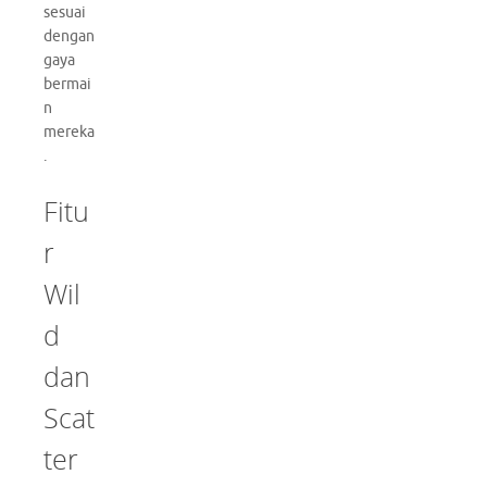
sesuai
dengan
gaya
bermai
n
mereka
.
Fitu
r
Wil
d
dan
Scat
ter