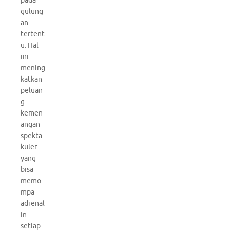
pada
gulung
an
tertent
u. Hal
ini
mening
katkan
peluan
g
kemen
angan
spekta
kuler
yang
bisa
memo
mpa
adrenal
in
setiap