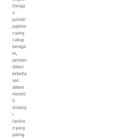
Denga
n
jumlah
payline
s yang
cukup
beraga
m,
pemain
diberi
kebeba
san
dalam
memili
h
strateg
i
taruha
n yang
paling