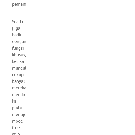
pemain
.
Scatter
juga
hadir
dengan
fungsi
khusus;
ketika
muncul
cukup
banyak,
mereka
membu
ka
pintu
menuju
mode
free
spin