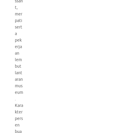
ssan
t,
mer
pati
sert
a
pek
erja
an
lem
but
lant
aran
mus
eum
.
Kara
kter
pers
en
bua