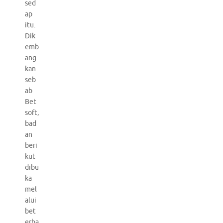
sed
ap
itu.
Dik
emb
ang
kan
seb
ab
Bet
soft,
bad
an
beri
kut
dibu
ka
mel
alui
bet
erba