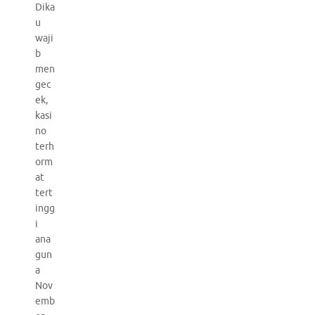
Dika
u
waji
b
men
gec
ek,
kasi
no
terh
orm
at
tert
ingg
i
ana
gun
a
Nov
emb