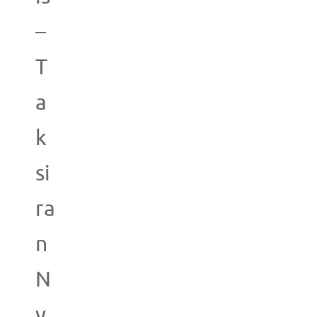
–
T
a
k
si
ra
n
N
y