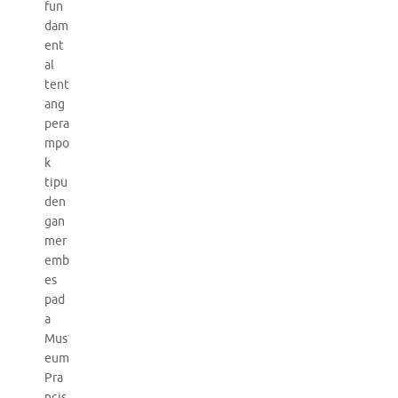
fun
dam
ent
al
tent
ang
pera
mpo
k
tipu
den
gan
mer
emb
es
pad
a
Mus
eum
Pra
ncis