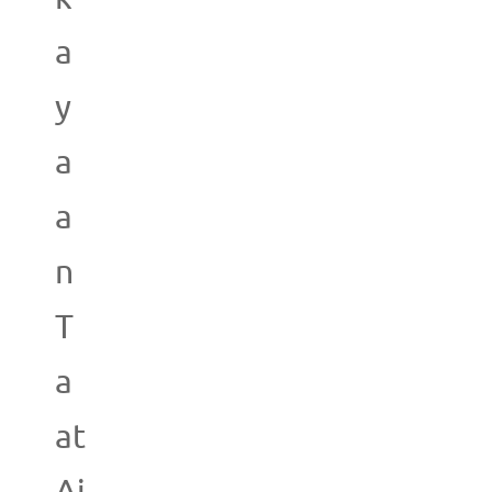
a
y
a
a
n
T
a
at