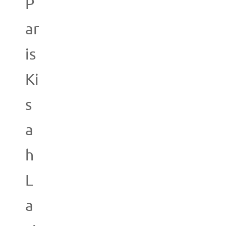
P
ar
is
Ki
s
a
h
L
a