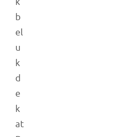
k
b
el
u
k
d
e
k
at