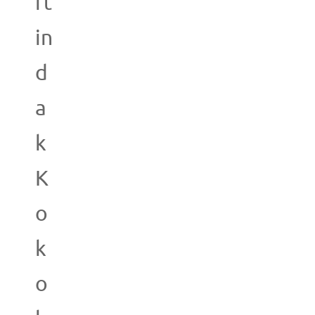
rt
in
d
a
k
K
o
k
o