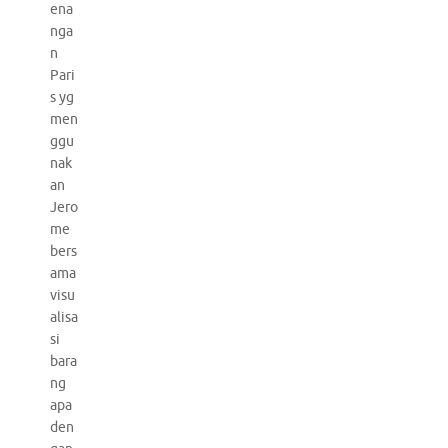
ena
nga
n
Pari
s yg
men
ggu
nak
an
Jero
me
bers
ama
visu
alisa
si
bara
ng
apa
den