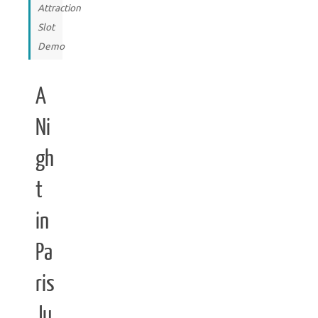
Attraction
Slot
Demo
A
Ni
gh
t
in
Pa
ris
Ju