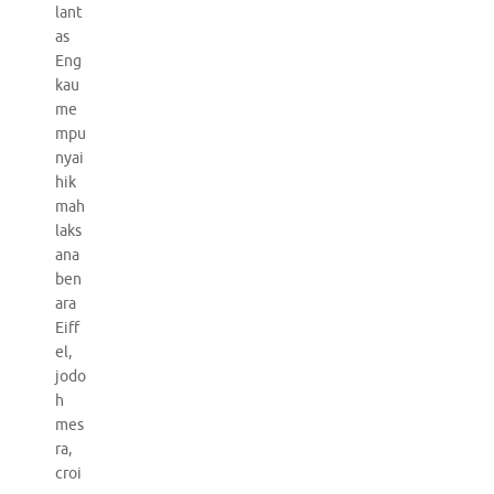
lant
as
Eng
kau
me
mpu
nyai
hik
mah
laks
ana
ben
ara
Eiff
el,
jodo
h
mes
ra,
croi