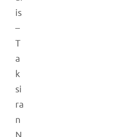
is
–
T
a
k
si
ra
n
N