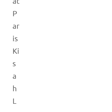
at
P
ar
is
Ki
s
a
h
L