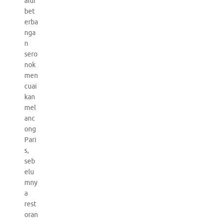
alui
bet
erba
nga
n
sero
nok
men
cuai
kan
mel
anc
ong
Pari
s,
seb
elu
mny
a
rest
oran