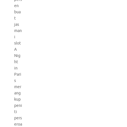
en
bua
t
jas
man
i
slot
A
Nig
ht
in
Pari
s
mer
ang
kup
peni
ti
pers
eroa