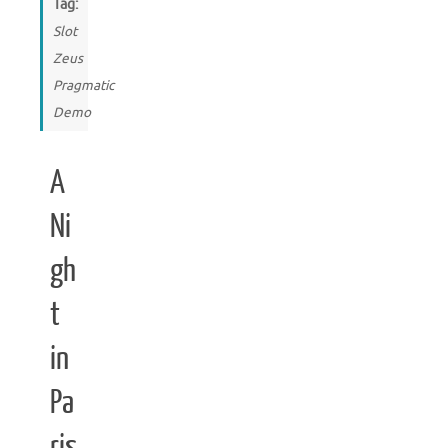
Tag:
Slot
Zeus
Pragmatic
Demo
A
Ni
gh
t
in
Pa
ris