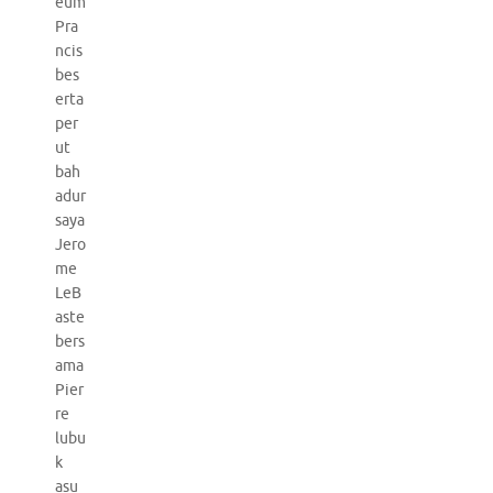
eum
Pra
ncis
bes
erta
per
ut
bah
adur
saya
Jero
me
LeB
aste
bers
ama
Pier
re
lubu
k
asu