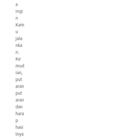
a
ingi
n
Kam
u
jala
nka
n.
Ke
mud
ian,
put
aran
put
aran
dan
hara
p
hasi
lnya