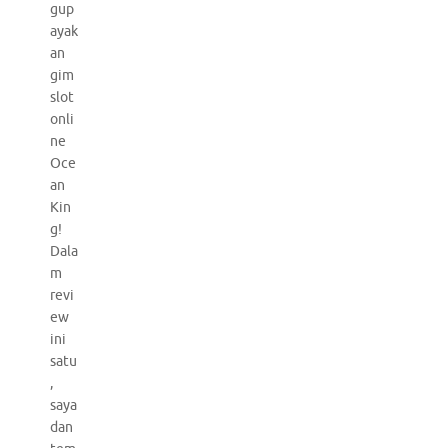
gup
ayak
an
gim
slot
onli
ne
Oce
an
Kin
g!
Dala
m
revi
ew
ini
satu
,
saya
dan