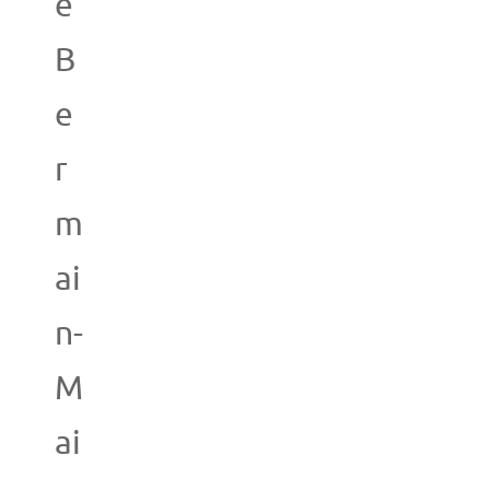
e
B
e
r
m
ai
n-
M
ai