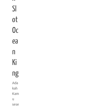
Sl
ot
Oc
ea
n
Ki
ng
Ada
kah
Kam
u
sese