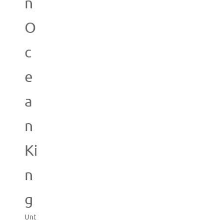
n
O
c
e
a
n
Ki
n
g
Unt