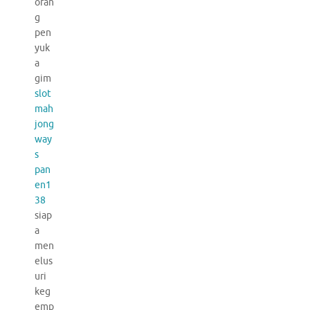
oran
g
pen
yuk
a
gim
slot
mah
jong
way
s
pan
en1
38
siap
a
men
elus
uri
keg
emp