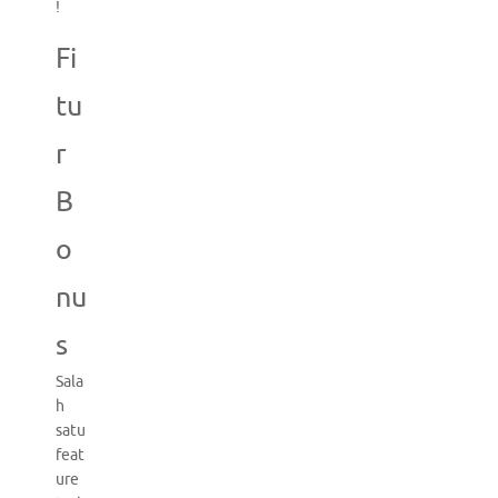
!
Fi
tu
r
B
o
nu
s
Sala
h
satu
feat
ure