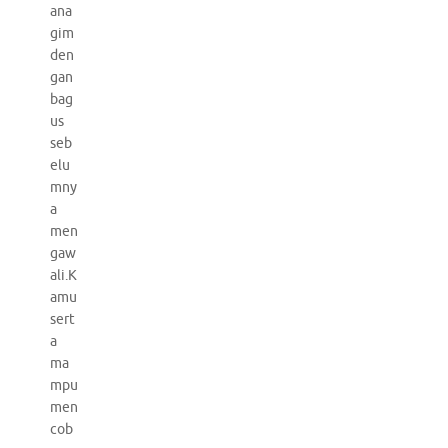
ana
gim
den
gan
bag
us
seb
elu
mny
a
men
gaw
ali.K
amu
sert
a
ma
mpu
men
cob