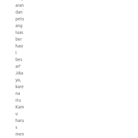
aran
dan
pelu
ang
luas
ber
hasi
l
bes
ar?
Jika
ya,
kare
na
itu
Kam
u
haru
s
men