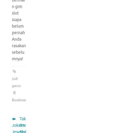
bermai
n gim
slot
siapa
belum
pernah
Anda
rasakan
sebelu
mnya!
judi
gacor
.
Bookmark
.
Taktik
Joker’s
Bermain
Jewels:
Slot