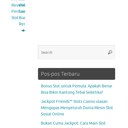
Review
Online
Permainan
bersama
Slot
Biaya
Rendah
Search
Search
for:
Pos-pos Terbaru
Bonus Slot untuk Pemula: Apakah Benar
Bisa Bikin Kantong Tebal Seketika?
Jackpot Friends™ Slots Casino ulasan:
Mengupas Menyeluruh Dunia Mesin Slot
Sosial Online
Bukan Cuma Jackpot: Cara Main Slot