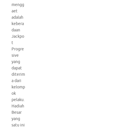
mengg
aet
adalah
kebera
daan
Jackpo
t
Progre
sive
yang
dapat
diterim
a dari
kelomp
ok
pelaku.
Hadiah
Besar
yang
satu ini