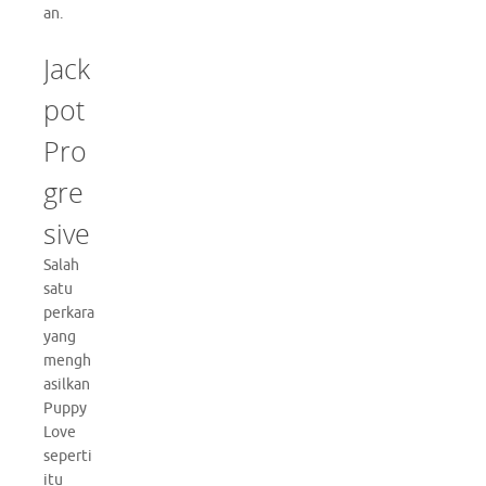
an.
Jack
pot
Pro
gre
sive
Salah
satu
perkara
yang
mengh
asilkan
Puppy
Love
seperti
itu