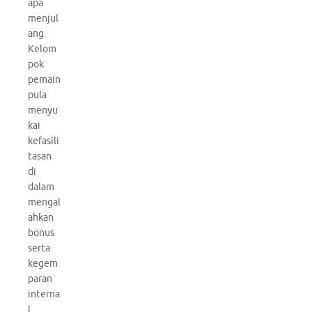
apa
menjul
ang.
Kelom
pok
pemain
pula
menyu
kai
kefasili
tasan
di
dalam
mengal
ahkan
bonus
serta
kegem
paran
interna
l