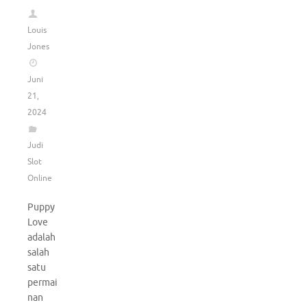
Louis
Jones
Juni
21,
2024
Judi
Slot
Online
Puppy
Love
adalah
salah
satu
permai
nan