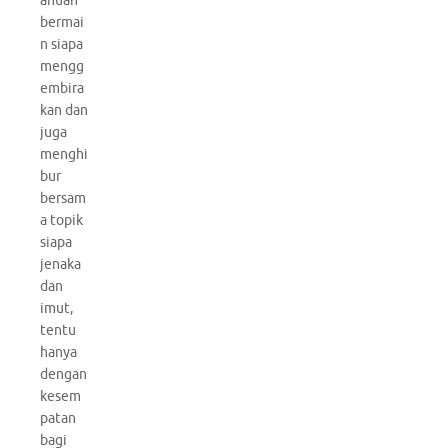
ahuan
bermai
n siapa
mengg
embira
kan dan
juga
menghi
bur
bersam
a topik
siapa
jenaka
dan
imut,
tentu
hanya
dengan
kesem
patan
bagi