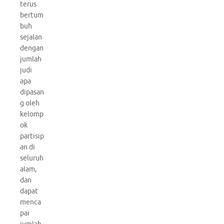
terus
bertum
buh
sejalan
dengan
jumlah
judi
apa
dipasan
g oleh
kelomp
ok
partisip
an di
seluruh
alam,
dan
dapat
menca
pai