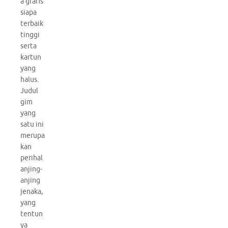
a grafis
siapa
terbaik
tinggi
serta
kartun
yang
halus.
Judul
gim
yang
satu ini
merupa
kan
perihal
anjing-
anjing
jenaka,
yang
tentun
ya