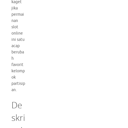
kaget
jika
permai
nan
slot
online
ini satu
acap
beruba
h
favorit
kelomp
ok
partisip
an.
De
skri