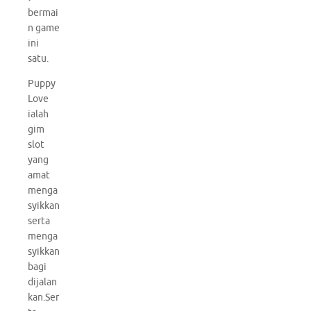
bermai
n game
ini
satu.
Puppy
Love
ialah
gim
slot
yang
amat
menga
syikkan
serta
menga
syikkan
bagi
dijalan
kan.Ser