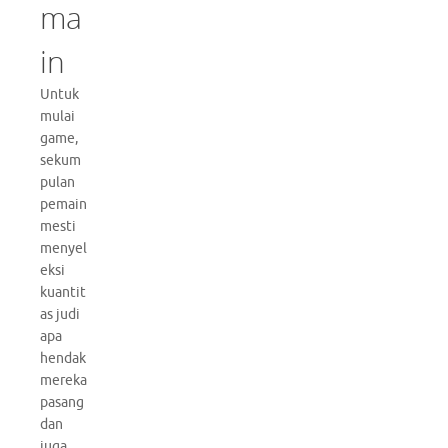
ma
in
Untuk
mulai
game,
sekum
pulan
pemain
mesti
menyel
eksi
kuantit
as judi
apa
hendak
mereka
pasang
dan
juga