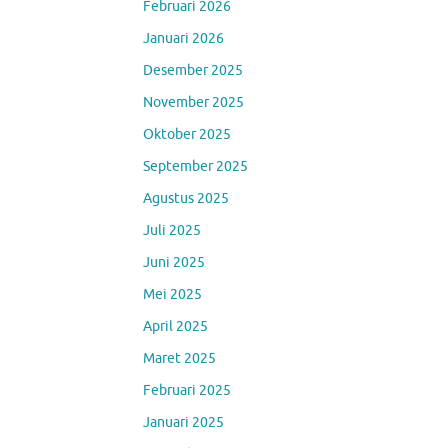
Februari 2026
Januari 2026
Desember 2025
November 2025
Oktober 2025
September 2025
Agustus 2025
Juli 2025
Juni 2025
Mei 2025
April 2025
Maret 2025
Februari 2025
Januari 2025