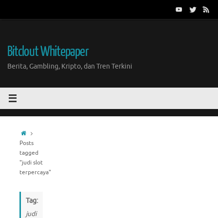
Skip
to
content
Bitclout Whitepaper
Berita, Gambling, Kripto, dan Tren Terkini
Home
Posts
tagged
"judi slot
terpercaya"
Tag:
judi