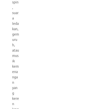
spin
,
suar
a
leda
kan,
gem
uru
h,
atau
mus
ik
kem
ena
nga
n
yan
g
kere
n