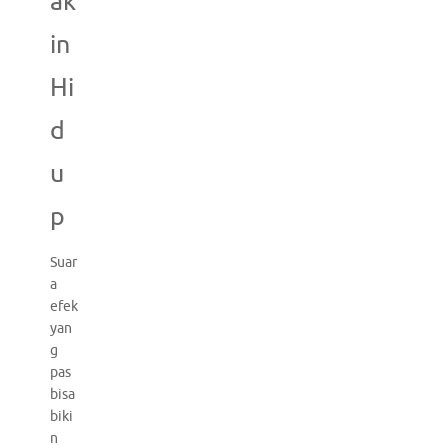
ak
in
Hi
d
u
p
Suar
a
efek
yan
g
pas
bisa
biki
n