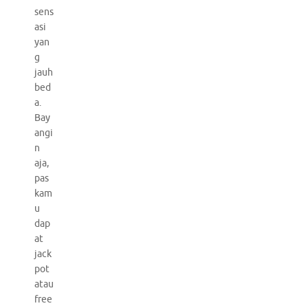
sens
asi
yan
g
jauh
bed
a.
Bay
angi
n
aja,
pas
kam
u
dap
at
jack
pot
atau
free