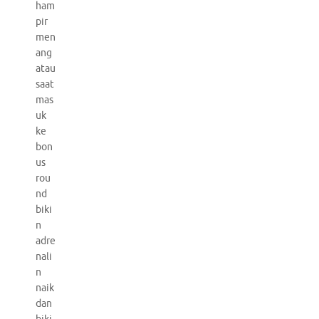
ham
pir
men
ang
atau
saat
mas
uk
ke
bon
us
rou
nd
biki
n
adre
nali
n
naik
dan