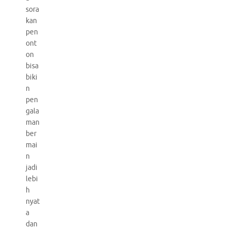
sora
kan
pen
ont
on
bisa
biki
n
pen
gala
man
ber
mai
n
jadi
lebi
h
nyat
a
dan