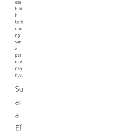
asa
lebi
h
terh
ubu
ng
sam
a
per
mai
nan
nya.
Su
ar
a
Ef