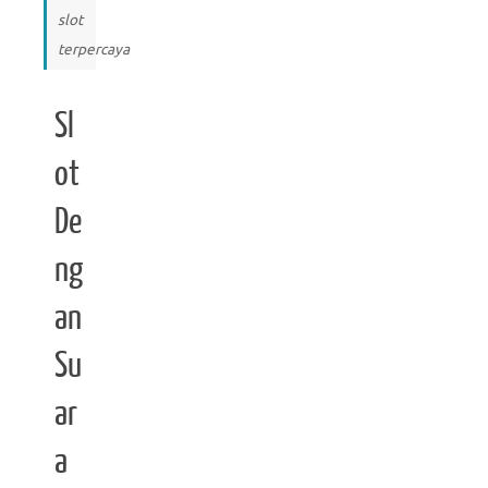
slot
terpercaya
Sl
ot
De
ng
an
Su
ar
a