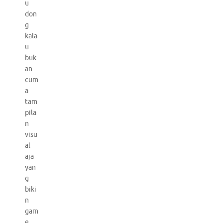
u
don
g
kala
u
buk
an
cum
a
tam
pila
n
visu
al
aja
yan
g
biki
n
gam
e