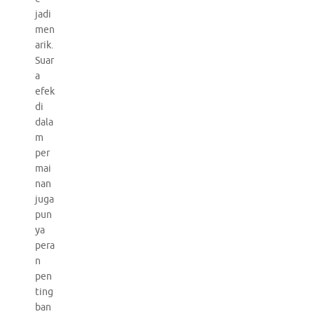
jadi
men
arik.
Suar
a
efek
di
dala
m
per
mai
nan
juga
pun
ya
pera
n
pen
ting
ban