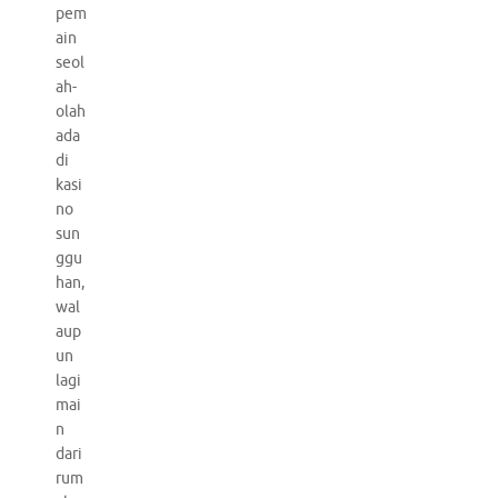
pem
ain
seol
ah-
olah
ada
di
kasi
no
sun
ggu
han,
wal
aup
un
lagi
mai
n
dari
rum