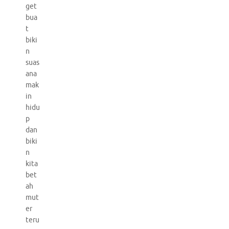
get
bua
t
biki
n
suas
ana
mak
in
hidu
p
dan
biki
n
kita
bet
ah
mut
er
teru