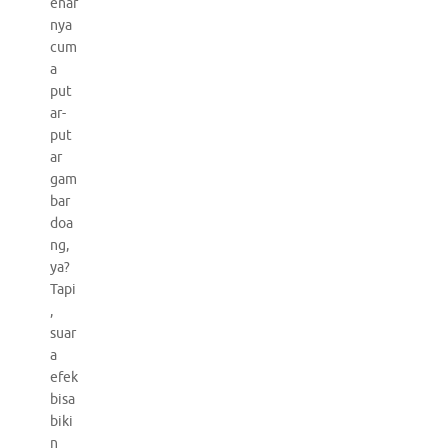
enar
nya
cum
a
put
ar-
put
ar
gam
bar
doa
ng,
ya?
Tapi
,
suar
a
efek
bisa
biki
n