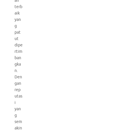
an
terb
aik
yan
g
pat
ut
dipe
rtim
ban
gka
n.
Den
gan
rep
utas
i
yan
g
sem
akin