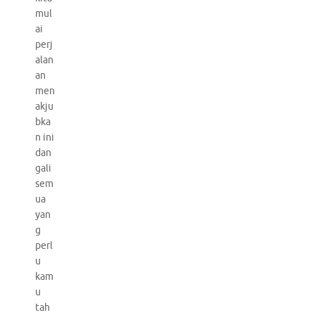
mul
ai
perj
alan
an
men
akju
bka
n ini
dan
gali
sem
ua
yan
g
perl
u
kam
u
tah