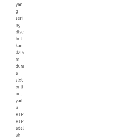
yan
g
seri
ng
dise
but
kan
dala
m
duni
a
slot
onli
ne,
yait
u
RTP.
RTP
adal
ah