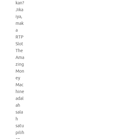
kan?
Jika
iya,
mak
a
RTP
Slot
The
Ama
zing
Mon
ey
Mac
hine
adal
ah
sala
h
satu
pilih