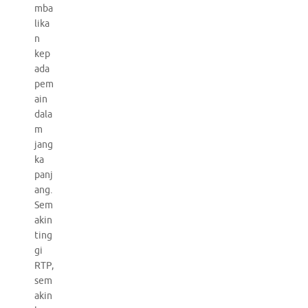
mba
lika
n
kep
ada
pem
ain
dala
m
jang
ka
panj
ang.
Sem
akin
ting
gi
RTP,
sem
akin