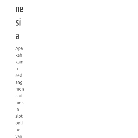
ne
si
a
Apa
kah
kam
u
sed
ang
men
cari
mes
in
slot
onli
ne
yan