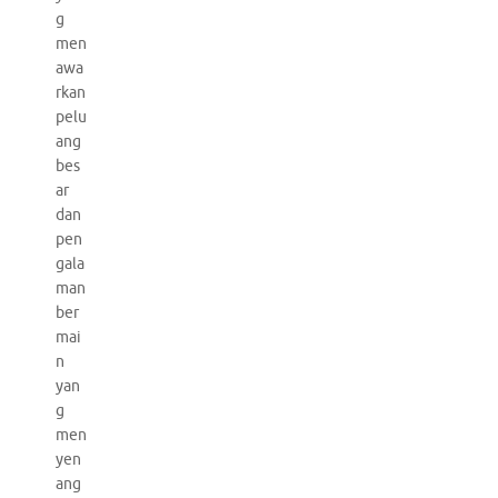
g
men
awa
rkan
pelu
ang
bes
ar
dan
pen
gala
man
ber
mai
n
yan
g
men
yen
ang