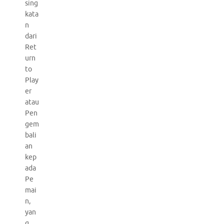
sing
kata
n
dari
Ret
urn
to
Play
er
atau
Pen
gem
bali
an
kep
ada
Pe
mai
n,
yan
g