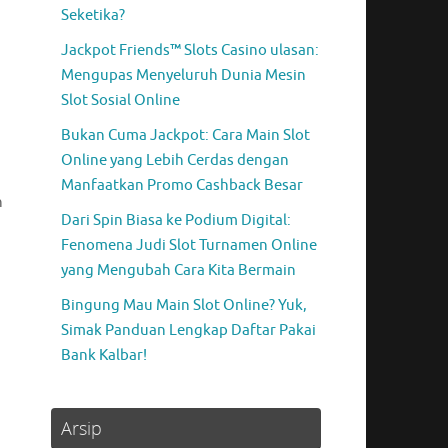
Seketika?
Jackpot Friends™ Slots Casino ulasan:
Mengupas Menyeluruh Dunia Mesin
Slot Sosial Online
Bukan Cuma Jackpot: Cara Main Slot
Online yang Lebih Cerdas dengan
Manfaatkan Promo Cashback Besar
n
Dari Spin Biasa ke Podium Digital:
Fenomena Judi Slot Turnamen Online
yang Mengubah Cara Kita Bermain
Bingung Mau Main Slot Online? Yuk,
Simak Panduan Lengkap Daftar Pakai
Bank Kalbar!
Arsip