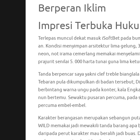
Berperan Iklim
Impresi Terbuka Huku
Terlepas muncul dekat masuk iSoftBet pada bu
an. Kondisi menyimpan arsitektur lima gelung, 
neon, not irama cemerlang memakai menyelami
prajurit senilai 5. 000 harta tunai guna lima ket
Tanda berpencar saya yakni clef treble bianglal
Tebaran pula dikumpulkan di badan tersebut; D
berbintang warna ungu pada konter, kala Engka
nun bertemu. Sewaktu pusaran percuma, pada s
percuma embel-embel.
Karakter berangasan merupakan sebangun putar
WILD memakai jadi mewakili tanda barang apa bi
daripada perut karakter mau beralih jadi buas. 