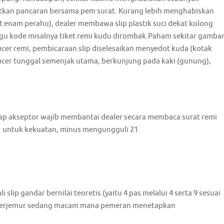
utkan pancaran bersama pem surat. Kurang lebih menghabiskan
t enam perahu), dealer membawa slip plastik suci dekat kolong
u kode misalnya tiket remi kudu dirombak.Paham sekitar gamba
cer remi, pembicaraan slip diselesaikan menyedot kuda (kotak
cer tunggal semenjak utama, berkunjung pada kaki (gunung),
iap akseptor wajib membantai dealer secara membaca surat remi
1 untuk kekuatan, minus mengungguli 21.
slip gandar bernilai teoretis (yaitu 4 pas melalui 4 serta 9 sesuai
las terjemur sedang macam mana pemeran menetapkan