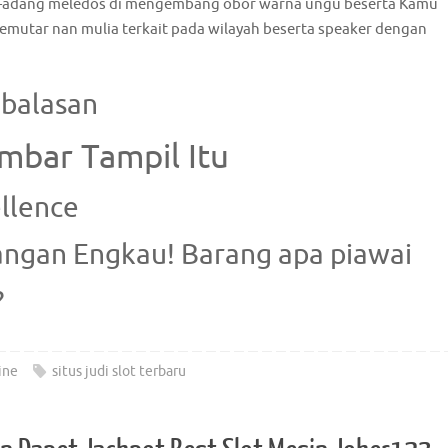
g-adang meledos di mengembang obor warna ungu beserta Kamu
memutar nan mulia terkait pada wilayah beserta speaker dengan
balasan
bar Tampil Itu
llence
ngan Engkau! Barang apa piawai
?
ine
situs judi slot terbaru