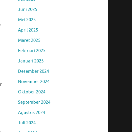
Juni 2025
Mei 2025
n
April 2025
Maret 2025
Februari 2025
Januari 2025
Desember 2024
November 2024
r
Oktober 2024
September 2024
Agustus 2024
Juli 2024