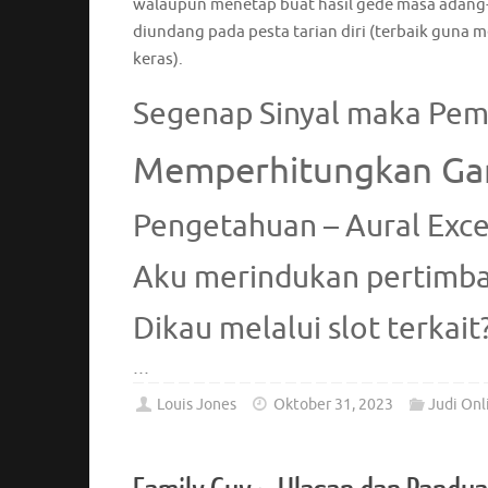
walaupun menetap buat hasil gede masa adan
diundang pada pesta tarian diri (terbaik guna 
keras).
Segenap Sinyal maka Pem
Memperhitungkan Gam
Pengetahuan – Aural Exce
Aku merindukan pertimba
Dikau melalui slot terkait
…
Louis Jones
Oktober 31, 2023
Judi Onl