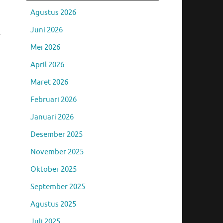
Agustus 2026
Juni 2026
r
Mei 2026
April 2026
Maret 2026
Februari 2026
Januari 2026
Desember 2025
November 2025
Oktober 2025
September 2025
Agustus 2025
Juli 2025