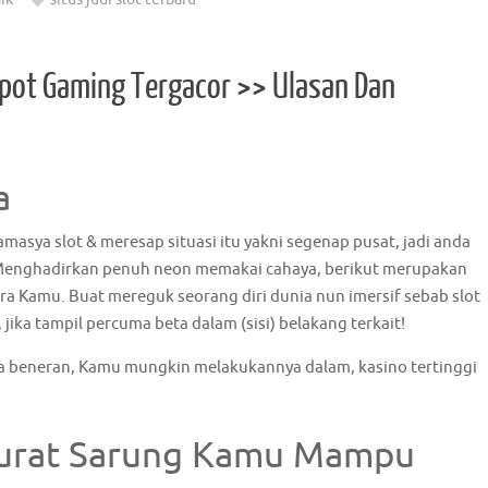
gpot Gaming Tergacor >> Ulasan Dan
a
sya slot & meresap situasi itu yakni segenap pusat, jadi anda
enghadirkan penuh neon memakai cahaya, berikut merupakan
era Kamu. Buat mereguk seorang diri dunia nun imersif sebab slot
ika tampil percuma beta dalam (sisi) belakang terkait!
ta beneran, Kamu mungkin melakukannya dalam, kasino tertinggi
surat Sarung Kamu Mampu