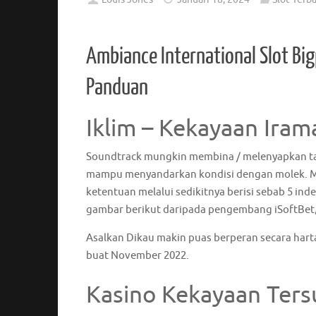
Ambiance International Slot Bi
Panduan
Iklim – Kekayaan Iram
Soundtrack mungkin membina / melenyapkan tama
mampu menyandarkan kondisi dengan molek. M
ketentuan melalui sedikitnya berisi sebab 5 ind
gambar berikut daripada pengembang iSoftBet, j
Asalkan Dikau makin puas berperan secara har
buat November 2022.
Kasino Kekayaan Ter