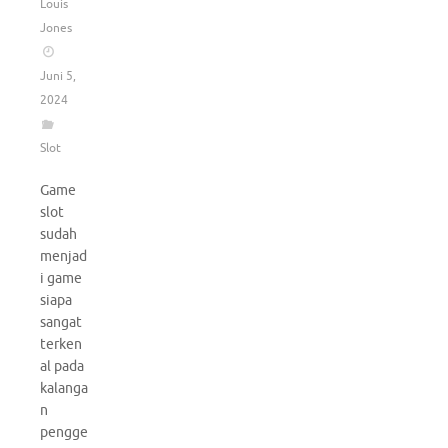
Louis
Jones
Juni 5,
2024
Slot
Game
slot
sudah
menjad
i game
siapa
sangat
terken
al pada
kalanga
n
pengge