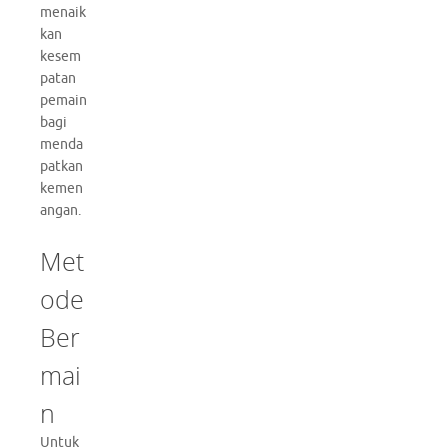
menaik
kan
kesem
patan
pemain
bagi
menda
patkan
kemen
angan.
Met
ode
Ber
mai
n
Untuk