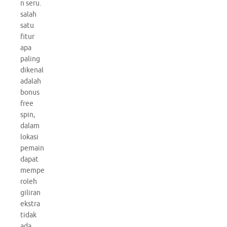
n seru.
salah
satu
fitur
apa
paling
dikenal
adalah
bonus
free
spin,
dalam
lokasi
pemain
dapat
mempe
roleh
giliran
ekstra
tidak
ada