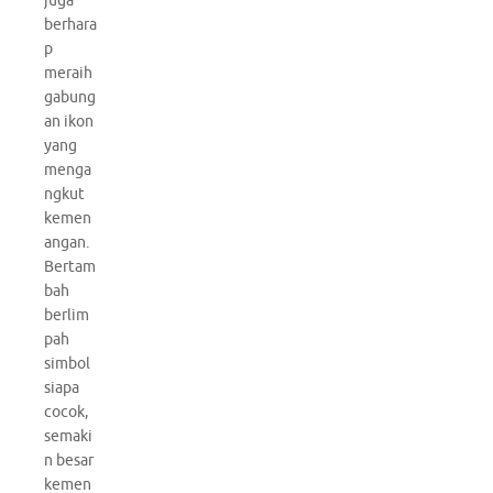
juga
berhara
p
meraih
gabung
an ikon
yang
menga
ngkut
kemen
angan.
Bertam
bah
berlim
pah
simbol
siapa
cocok,
semaki
n besar
kemen