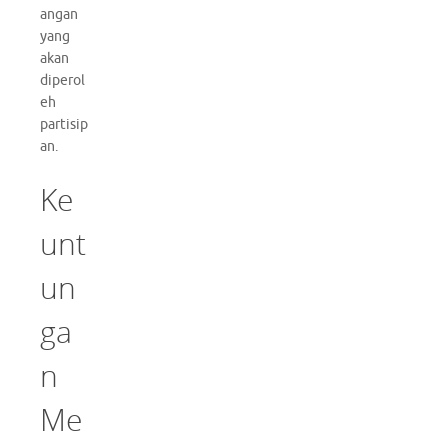
angan
yang
akan
diperol
eh
partisip
an.
Ke
unt
un
ga
n
Me