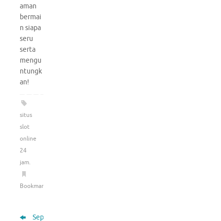
aman
bermai
n siapa
seru
serta
mengu
ntungk
an!
situs
slot
online
24
jam
.
Bookmark
.
Seperti