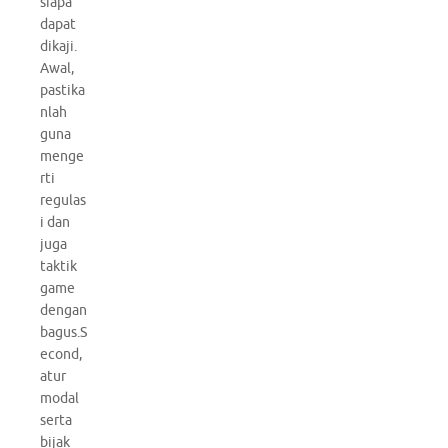
siapa
dapat
dikaji.
Awal,
pastika
nlah
guna
menge
rti
regulas
i dan
juga
taktik
game
dengan
bagus.S
econd,
atur
modal
serta
bijak