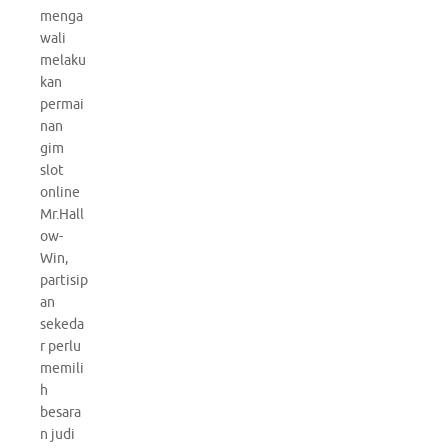
menga
wali
melaku
kan
permai
nan
gim
slot
online
Mr.Hall
ow-
Win,
partisip
an
sekeda
r perlu
memili
h
besara
n judi