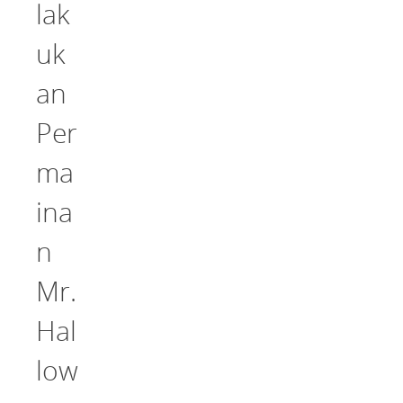
lak
uk
an
Per
ma
ina
n
Mr.
Hal
low