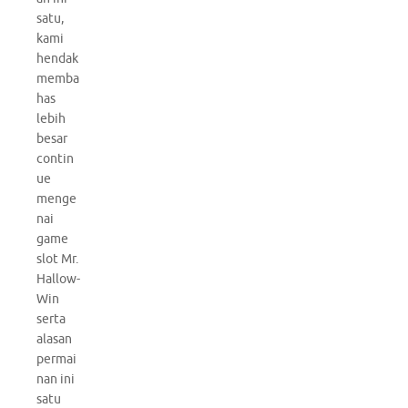
satu,
kami
hendak
memba
has
lebih
besar
contin
ue
menge
nai
game
slot Mr.
Hallow-
Win
serta
alasan
permai
nan ini
satu