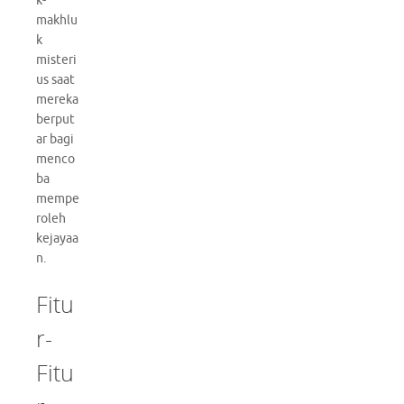
k-
makhlu
k
misteri
us saat
mereka
berput
ar bagi
menco
ba
mempe
roleh
kejayaa
n.
Fitu
r-
Fitu