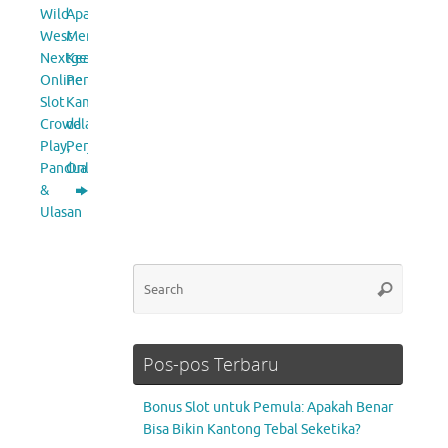
Wild
Apa
West
Meningkatkan
Nextgen
Keahlian
Online
Perkiraan
Slot
Kamu
Crowd
dalam
Play,
Perjudian
Panduan
Online
&
Ulasan
Search
Search
for:
Pos-pos Terbaru
Bonus Slot untuk Pemula: Apakah Benar
Bisa Bikin Kantong Tebal Seketika?