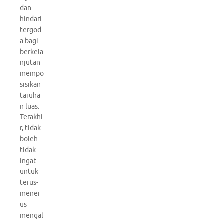
dan
hindari
tergod
a bagi
berkela
njutan
mempo
sisikan
taruha
n luas.
Terakhi
r, tidak
boleh
tidak
ingat
untuk
terus-
mener
us
mengal