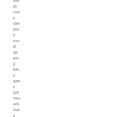
buk
an
cum
a
tam
pila
n
visu
al
aja
yan
g
biki
n
gam
e
jadi
men
arik.
Suar
a