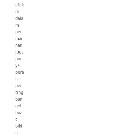
efek
di
dala
m
per
mai
nan
juga
pun
ya
pera
n
pen
ting
ban
get
bua
t
biki
n