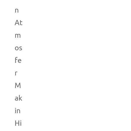
n
At
m
os
fe
r
M
ak
in
Hi