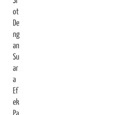
Sl
ot
De
ng
an
Su
ar
a
Ef
ek
Pa