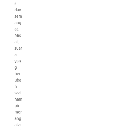
s
dan
sem
ang
at.
Mis
al,
suar
a
yan
g
ber
uba
h
saat
ham
pir
men
ang
atau