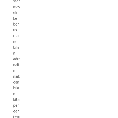
saat
mas
uk
ke
bon
us
rou
nd
biki
n
adre
nali
n
naik
dan
biki
n
kita
pen
gen
teru