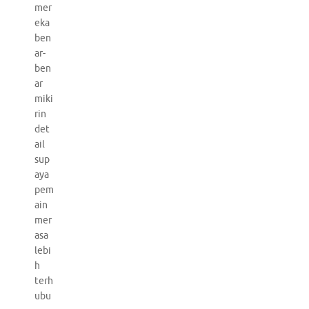
mer
eka
ben
ar-
ben
ar
miki
rin
det
ail
sup
aya
pem
ain
mer
asa
lebi
h
terh
ubu