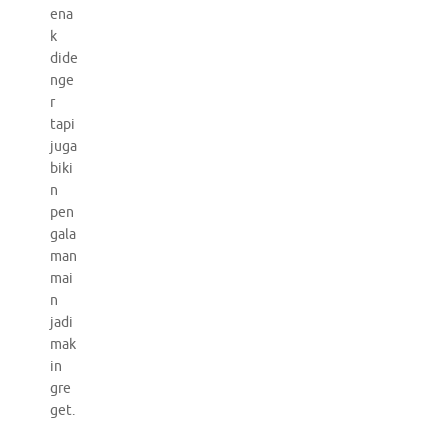
ena
k
dide
nge
r
tapi
juga
biki
n
pen
gala
man
mai
n
jadi
mak
in
gre
get.