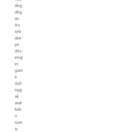
deg-
deg
an.
Itu
seb
abn
ya
dev
elop
er
gam
e
slot
ngg
ak
asal
biki
n
suar
a,