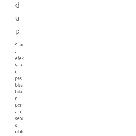
d
u
p
Suar
a
efek
yan
g
pas
bisa
biki
n
pem
ain
seol
ah-
olah