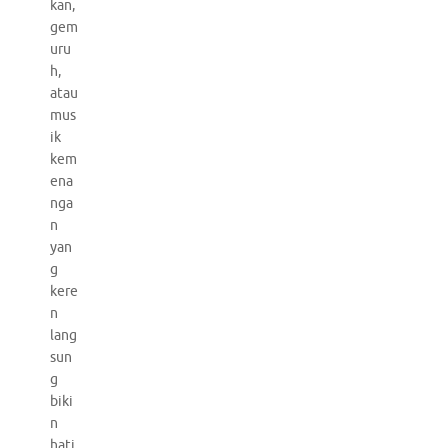
kan,
gem
uru
h,
atau
mus
ik
kem
ena
nga
n
yan
g
kere
n
lang
sun
g
biki
n
hati