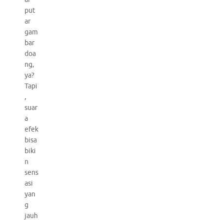
put
ar
gam
bar
doa
ng,
ya?
Tapi
,
suar
a
efek
bisa
biki
n
sens
asi
yan
g
jauh