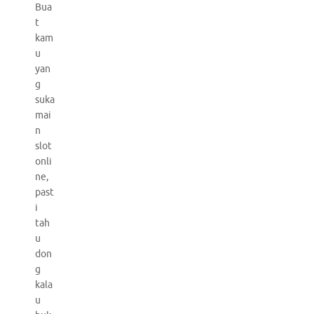
Bua
t
kam
u
yan
g
suka
mai
n
slot
onli
ne,
past
i
tah
u
don
g
kala
u