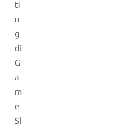
ti
n
g
di
G
a
m
e
Sl