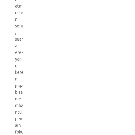
atm
osfe
r
seru
,
suar
a
efek
yan
g
kere
n
juga
bisa
me
mba
ntu
pem
ain
foku