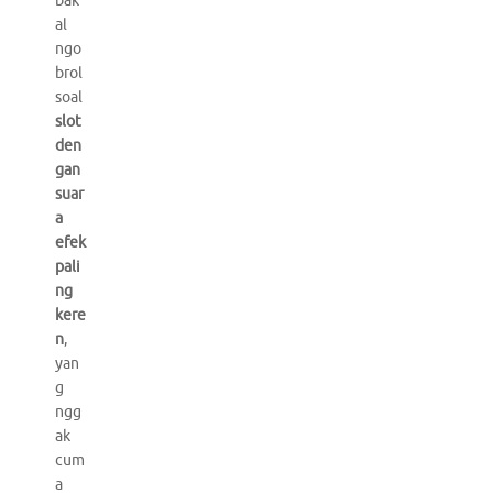
bak
al
ngo
brol
soal
slot
den
gan
suar
a
efek
pali
ng
kere
n
,
yan
g
ngg
ak
cum
a