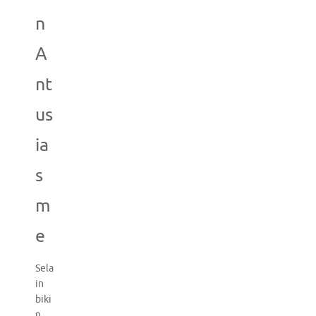
n
A
nt
us
ia
s
m
e
Sela
in
biki
n