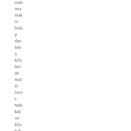
suas
ana
mak
in
hidu
p
dan
biki
n
kita
bet
ah
mut
er
teru
s.
Nah,
kali
ini
kita