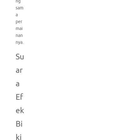
ng
sam
a
per
mai
nan
nya.
Su
ar
a
Ef
ek
Bi
ki