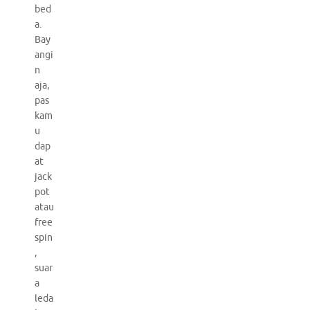
bed
a.
Bay
angi
n
aja,
pas
kam
u
dap
at
jack
pot
atau
free
spin
,
suar
a
leda