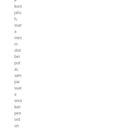
a
koin
jatu
h,
suar
a
mes
in
slot
ber
put
ar,
sam
pai
suar
a
sora
kan
pen
ont
on