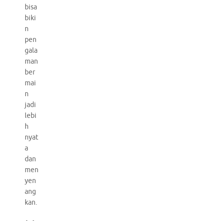
bisa
biki
n
pen
gala
man
ber
mai
n
jadi
lebi
h
nyat
a
dan
men
yen
ang
kan.