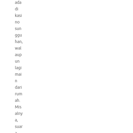
ada
di
kasi
no
sun
ggu
han,
wal
aup
un
lagi
mai
n
dari
rum
ah.
Mis
alny
a,
suar