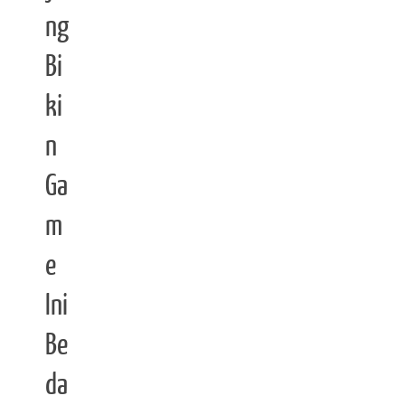
ng
Bi
ki
n
Ga
m
e
Ini
Be
da