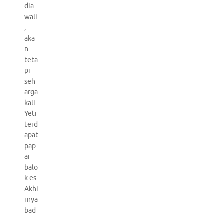
dia
wali
,
aka
n
teta
pi
seh
arga
kali
Yeti
terd
apat
pap
ar
balo
k es.
Akhi
rnya
bad