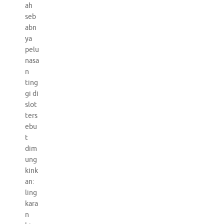
ah
seb
abn
ya
pelu
nasa
n
ting
gi di
slot
ters
ebu
t
dim
ung
kink
an:
ling
kara
n