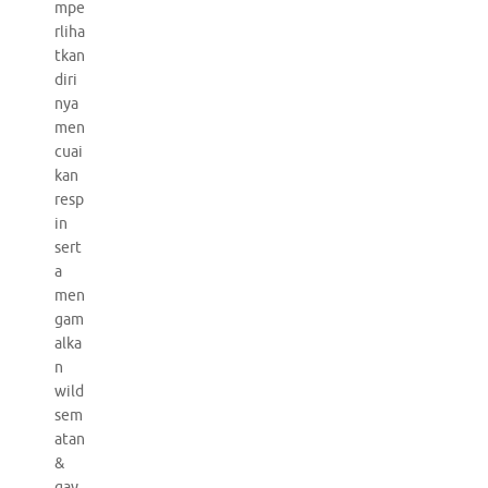
mpe
rliha
tkan
diri
nya
men
cuai
kan
resp
in
sert
a
men
gam
alka
n
wild
sem
atan
&
gay