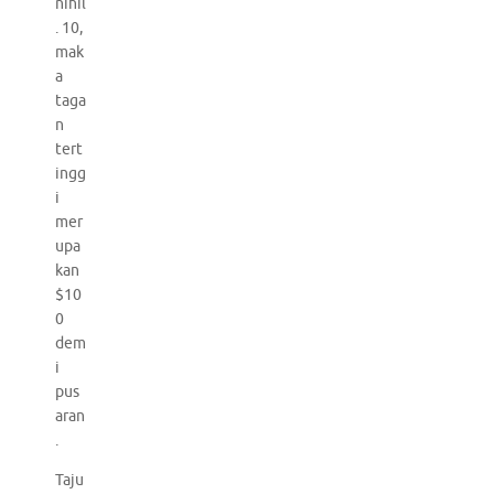
nihil
. 10,
mak
a
taga
n
tert
ingg
i
mer
upa
kan
$10
0
dem
i
pus
aran
.
Taju