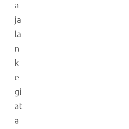
a
ja
la
n
k
e
gi
at
a