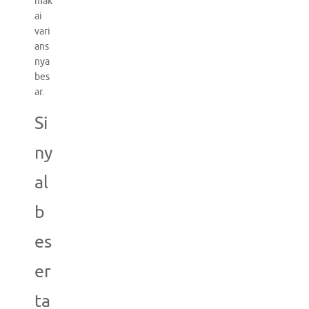
mak
ai
vari
ans
nya
bes
ar.
Si
ny
al
b
es
er
ta