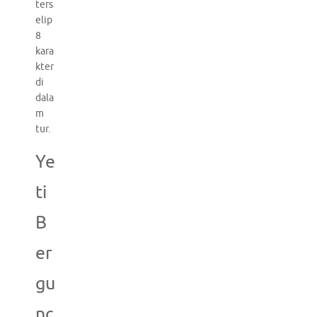
ters
elip
8
kara
kter
di
dala
m
tur.
Ye
ti
B
er
gu
nc