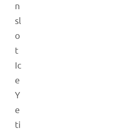
n
sl
o
t
Ic
e
Y
e
ti