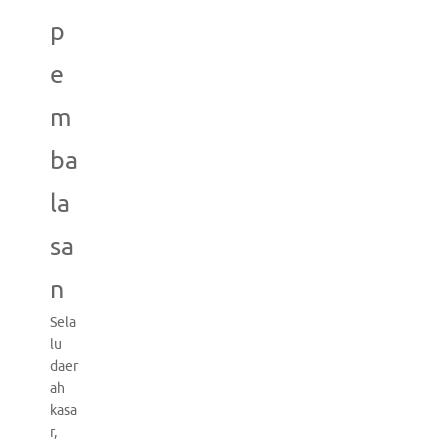
p
e
m
ba
la
sa
n
Sela
lu
daer
ah
kasa
r,