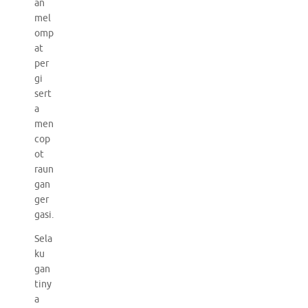
an
mel
omp
at
per
gi
sert
a
men
cop
ot
raun
gan
ger
gasi.
Sela
ku
gan
tiny
a