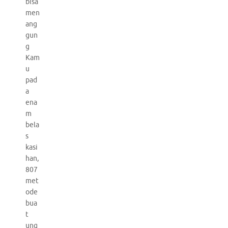
bisa
men
ang
gun
g
Kam
u
pad
a
ena
m
bela
s
kasi
han,
807
met
ode
bua
t
ung