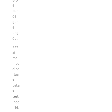
a
bun
ga
gun
a
ung
gul.
Ker
ai
ma
mpu
dipe
rlua
s
bata
s
tert
ingg
i 16.