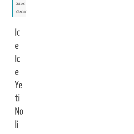
Situs
Gacor
Ic
e
Ic
e
Ye
ti
No
li