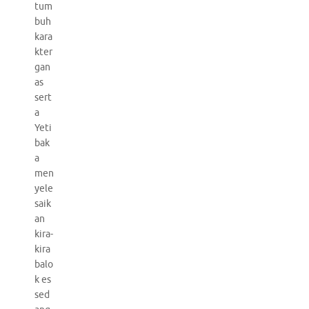
tum
buh
kara
kter
gan
as
sert
a
Yeti
bak
a
men
yele
saik
an
kira-
kira
balo
k es
sed