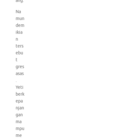
ang.
Na
mun
dem
ikia
n
ters
ebu
t
gres
asas
.
Yeti
berk
epa
njan
gan
ma
mpu
me