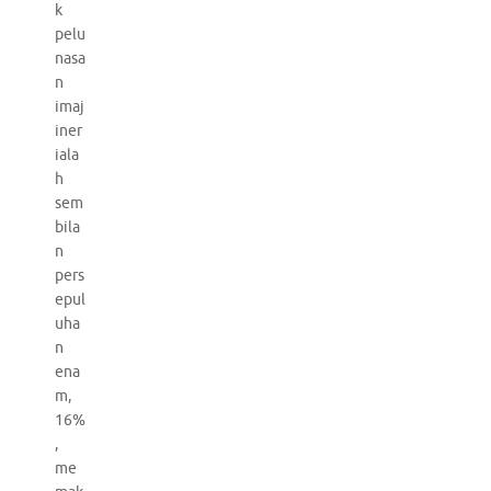
k
pelu
nasa
n
imaj
iner
iala
h
sem
bila
n
pers
epul
uha
n
ena
m,
16%
,
me