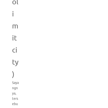
ol
i
m
it
ci
ty
)
Saya
ngn
ya,
ters
ebu