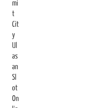
mi
t
Cit
y
Ul
as
an
Sl
ot
On