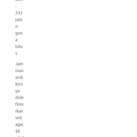
:
243
jala
n
gun
a
lulu
s.
Jam
inan
sedi
kitn
ya
dide
finis
ikan
seb
agai
$€