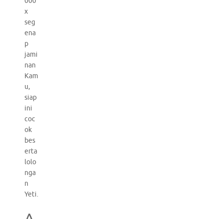
000
x
seg
ena
p
jami
nan
Kam
u,
siap
ini
coc
ok
bes
erta
lolo
nga
n
Yeti.
A