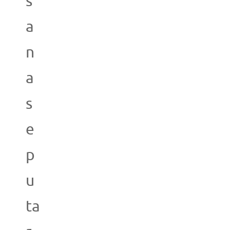
s
a
n
a
s
e
p
u
ta