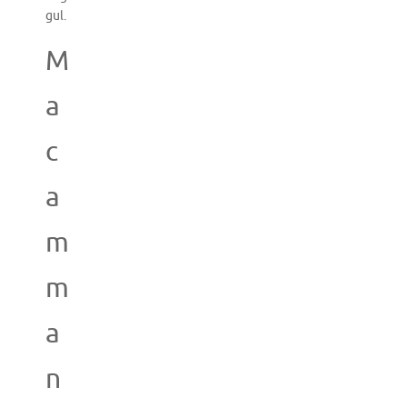
gul.
M
a
c
a
m
m
a
n