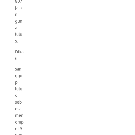
807
jala
n
gun
a
lulu
s.
Dika
u
san
ggu
p
lulu
s
seb
esar
men
emp
el 9.