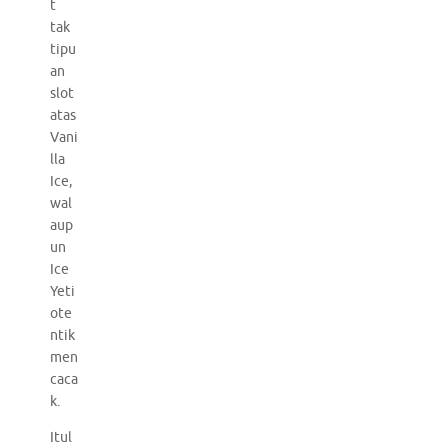
t
tak
tipu
an
slot
atas
Vani
lla
Ice,
wal
aup
un
Ice
Yeti
ote
ntik
men
caca
k.
Itul