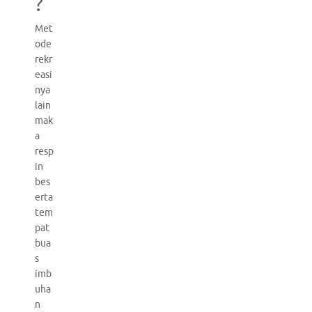
?
Met
ode
rekr
easi
nya
lain
mak
a
resp
in
bes
erta
tem
pat
bua
s
imb
uha
n