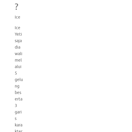
?
Ice
Ice
Yeti
saja
dia
wali
mel
alui
5
gelu
ng
bes
erta
3
gari
s
kara
kter