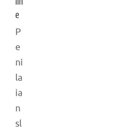
lin
e
P
e
ni
la
ia
n
sl