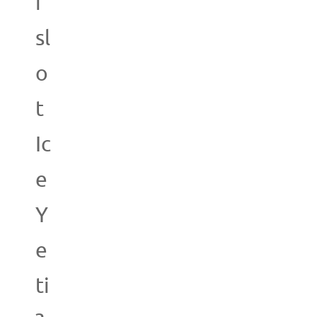
r
sl
o
t
Ic
e
Y
e
ti