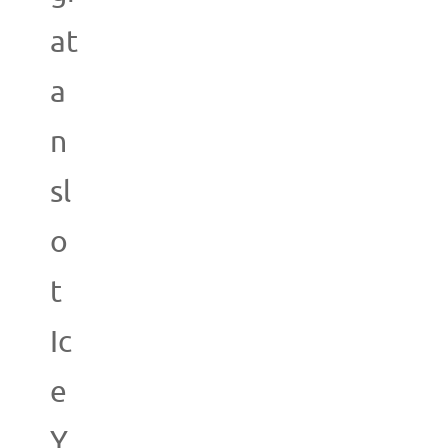
at
a
n
sl
o
t
Ic
e
Y