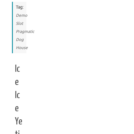
Tag:
Demo
Slot
Pragmatic
Dog
House
Ic
e
Ic
e
Ye