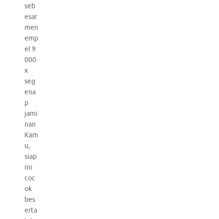
seb
esar
men
emp
el 9.
000
x
seg
ena
p
jami
nan
Kam
u,
siap
ini
coc
ok
bes
erta