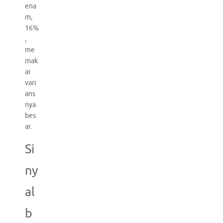
ena
m,
16%
,
me
mak
ai
vari
ans
nya
bes
ar.
Si
ny
al
b