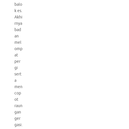
balo
k es.
Akhi
rnya
bad
an
mel
omp
at
per
gi
sert
a
men
cop
ot
raun
gan
ger
gasi.