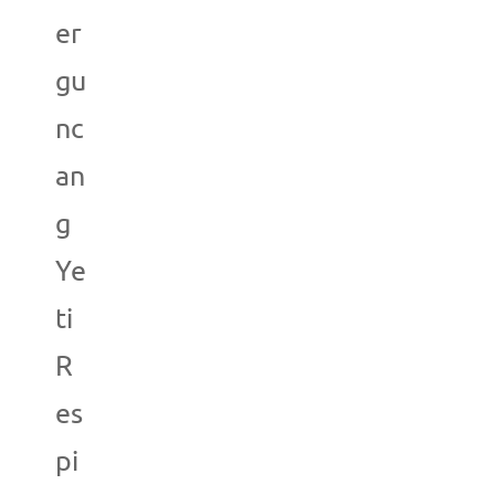
er
gu
nc
an
g
Ye
ti
R
es
pi