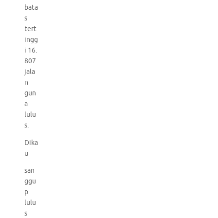
bata
s
tert
ingg
i 16.
807
jala
n
gun
a
lulu
s.
Dika
u
san
ggu
p
lulu
s