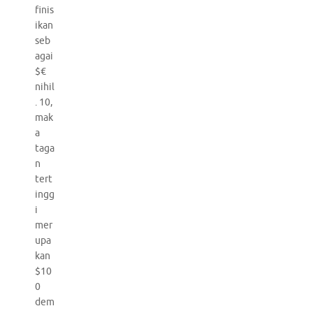
finis
ikan
seb
agai
$€
nihil
. 10,
mak
a
taga
n
tert
ingg
i
mer
upa
kan
$10
0
dem