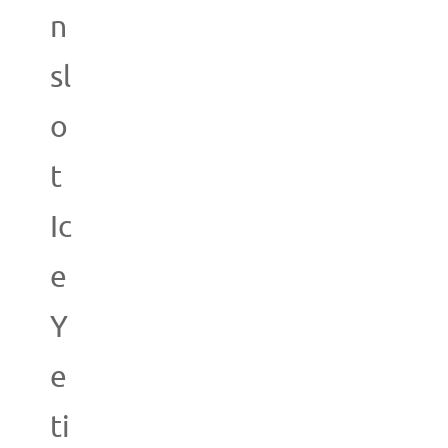
n
sl
o
t
Ic
e
Y
e
ti