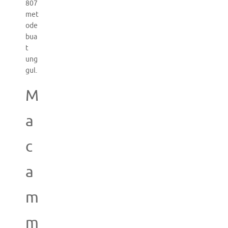
807
met
ode
bua
t
ung
gul.
M
a
c
a
m
m