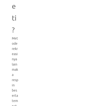
e
ti
?
Met
ode
rekr
easi
nya
lain
mak
a
resp
in
bes
erta
tem