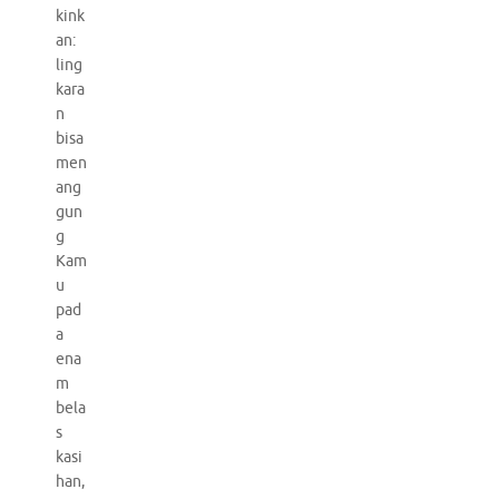
kink
an:
ling
kara
n
bisa
men
ang
gun
g
Kam
u
pad
a
ena
m
bela
s
kasi
han,