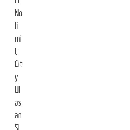
ti
No
li
mi
t
Cit
y
Ul
as
an
Sl