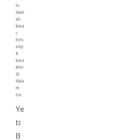
lu
daer
ah
kasa
r,
ters
elip
8
kara
kter
di
dala
m
tur.
Ye
ti
B