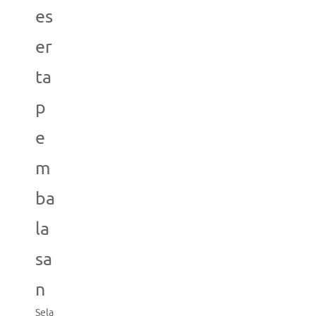
es
er
ta
p
e
m
ba
la
sa
n
Sela