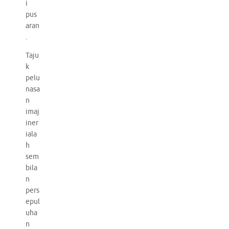
i
pus
aran
.
Taju
k
pelu
nasa
n
imaj
iner
iala
h
sem
bila
n
pers
epul
uha
n