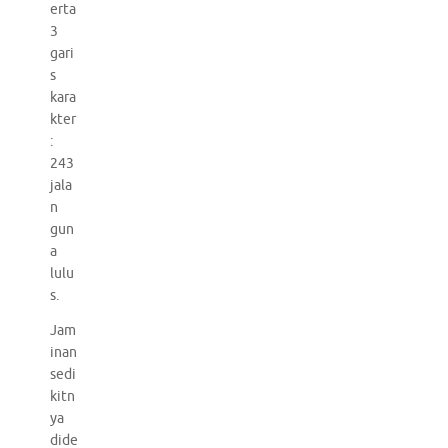
erta
3
gari
s
kara
kter
:
243
jala
n
gun
a
lulu
s.
Jam
inan
sedi
kitn
ya
dide