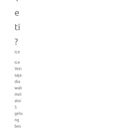
e
ti
?
Ice
Ice
Yeti
saja
dia
wali
mel
alui
5
gelu
ng
bes