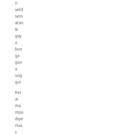
n
wild
sem
atan
&
gay
a
bun
ga
gun
a
ung
gul.
Ker
ai
ma
mpu
dipe
rlua
s