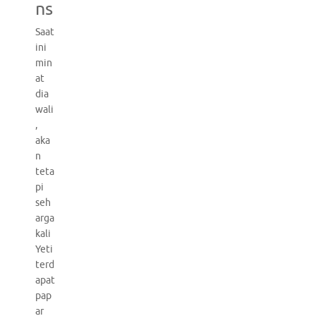
ns
Saat
ini
min
at
dia
wali
,
aka
n
teta
pi
seh
arga
kali
Yeti
terd
apat
pap
ar