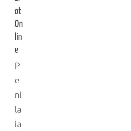
ot
On
lin
e
P
e
ni
la
ia