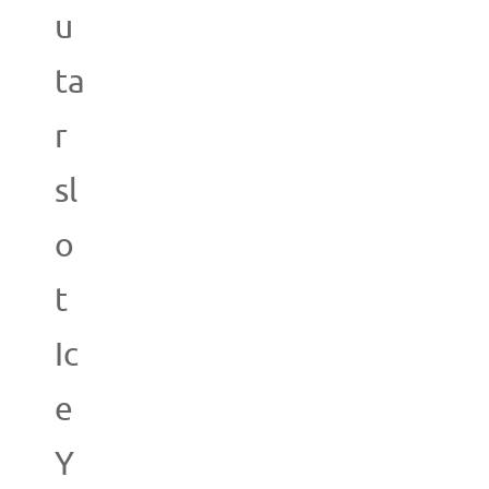
u
ta
r
sl
o
t
Ic
e
Y