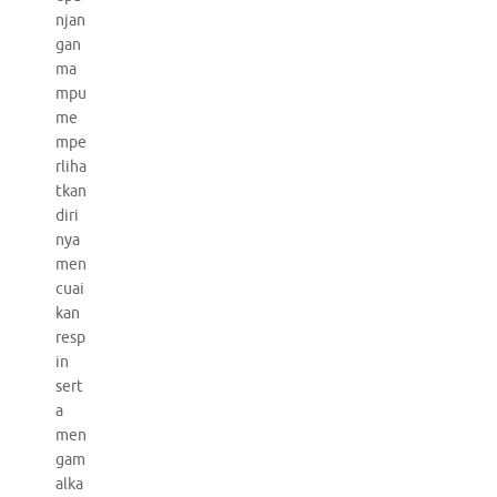
njan
gan
ma
mpu
me
mpe
rliha
tkan
diri
nya
men
cuai
kan
resp
in
sert
a
men
gam
alka