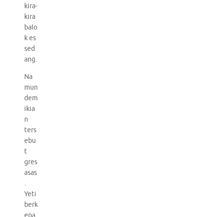
kira-
kira
balo
k es
sed
ang.
Na
mun
dem
ikia
n
ters
ebu
t
gres
asas
.
Yeti
berk
epa