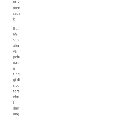
ntik
men
caca
k.
Itul
ah
seb
abn
ya
pelu
nasa
n
ting
gi di
slot
ters
ebu
t
dim
ung