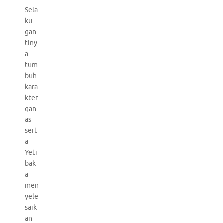
Sela
ku
gan
tiny
a
tum
buh
kara
kter
gan
as
sert
a
Yeti
bak
a
men
yele
saik
an