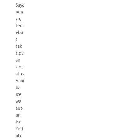
Saya
ngn
ya,
ters
ebu
t
tak
tipu
an
slot
atas
Vani
lla
Ice,
wal
aup
un
Ice
Yeti
ote