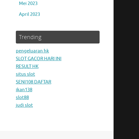
Mei 2023
April 2023
Trending
pengeluaran hk
SLOT GACOR HARI INI
RESULT HK
situs slot
SENI108 DAFTAR
ikan138
slot88
judi slot