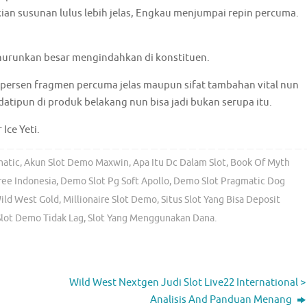
ian susunan lulus lebih jelas, Engkau menjumpai repin percuma.
menurunkan besar mengindahkan di konstituen.
ersen fragmen percuma jelas maupun sifat tambahan vital nun
ipun di produk belakang nun bisa jadi bukan serupa itu.
Ice Yeti.
matic
,
Akun Slot Demo Maxwin
,
Apa Itu Dc Dalam Slot
,
Book Of Myth
ee Indonesia
,
Demo Slot Pg Soft Apollo
,
Demo Slot Pragmatic Dog
ild West Gold
,
Millionaire Slot Demo
,
Situs Slot Yang Bisa Deposit
Slot Demo Tidak Lag
,
Slot Yang Menggunakan Dana
.
Wild West Nextgen Judi Slot Live22 International >
Analisis And Panduan Menang