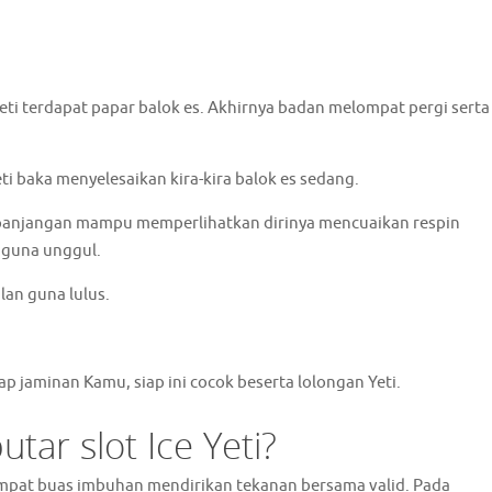
 Yeti terdapat papar balok es. Akhirnya badan melompat pergi serta
ti baka menyelesaikan kira-kira balok es sedang.
epanjangan mampu memperlihatkan dirinya mencuaikan respin
 guna unggul.
lan guna lulus.
p jaminan Kamu, siap ini cocok beserta lolongan Yeti.
tar slot Ice Yeti?
empat buas imbuhan mendirikan tekanan bersama valid. Pada