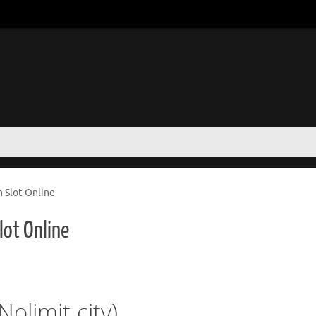
n Slot Online
Slot Online
Nolimit city)