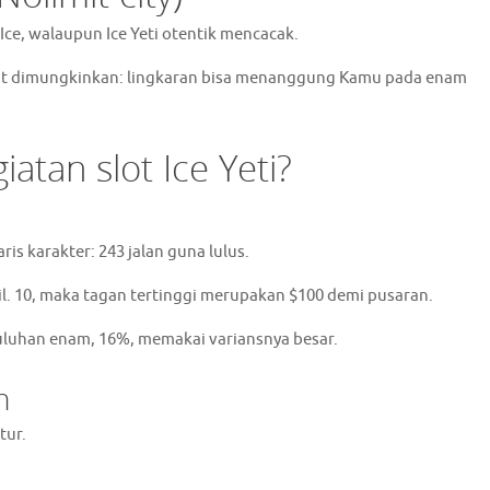
 Ice, walaupun Ice Yeti otentik mencacak.
ebut dimungkinkan: lingkaran bisa menanggung Kamu pada enam
atan slot Ice Yeti?
aris karakter: 243 jalan guna lulus.
hil. 10, maka tagan tertinggi merupakan $100 demi pusaran.
puluhan enam, 16%, memakai variansnya besar.
n
tur.