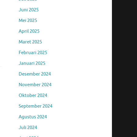
Juni 2025
Mei 2025
April 2025
Maret 2025
Februari 2025
Januari 2025
Desember 2024
November 2024
Oktober 2024
September 2024
Agustus 2024
Juli 2024