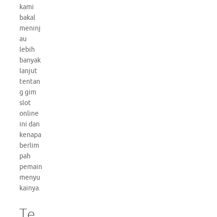
kami
bakal
meninj
au
lebih
banyak
lanjut
tentan
g gim
slot
online
ini dan
kenapa
berlim
pah
pemain
menyu
kainya.
Te