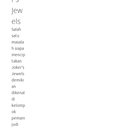
Jew
els
Salah
satu
masala
h siapa
mencip
takan
Joker’s
Jewels
demiki
an
dikenal
di
kelomp
ok
pemain
judi