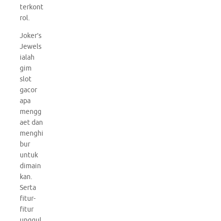
terkont
rol.
Joker’s
Jewels
ialah
gim
slot
gacor
apa
mengg
aet dan
menghi
bur
untuk
dimain
kan.
Serta
fitur-
fitur
unggul