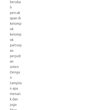
beruba
h
percak
apan di
kelomp
ok
kelomp
ok
partisip
an
perjudi
an
onlen.
Denga
n
tampila
n apa
menari
k dan
juga