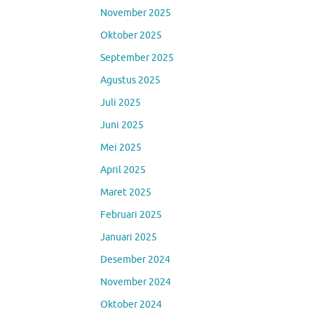
November 2025
Oktober 2025
September 2025
Agustus 2025
Juli 2025
Juni 2025
Mei 2025
April 2025
Maret 2025
Februari 2025
Januari 2025
Desember 2024
November 2024
Oktober 2024