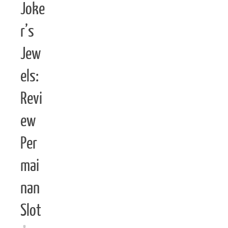
Joke
r’s
Jew
els:
Revi
ew
Per
mai
nan
Slot