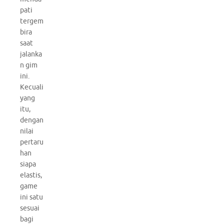
pati
tergem
bira
saat
jalanka
n gim
ini.
Kecuali
yang
itu,
dengan
nilai
pertaru
han
siapa
elastis,
game
ini satu
sesuai
bagi