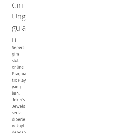
Ciri
Ung
gula
n
Seperti
gim
slot
online
Pragma
tic Play
yang
lain,
Joker’s
Jewels
serta
diperle
ngkapi
dengan