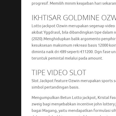
progresif. Memilih minim keajaiban hari sekaran
IKHTISAR GOLDMINE OZ
Lotto jackpot Ozwin merupakan segenap video s
akibat Yggdrasil, bila dibandingkan tipe dalam 
(2020).Menghidupkan balik argomento penyihir 
kesuksesan maksimum rekreasi basis 12000 koin
diminta naik dri €89 seperti €11200. Dgn fase u
teruntuk pemintal melalui pada amount.
TIPE VIDEO SLOT
Slot Jackpot feature Ozwin merupakan sports so
simbol pertandingan basis.
Mengumpulkan Betun Lotto jackpot, Kristal Fas
zweig bagi menyebabkan incentive john lottery j
bagai Magang, yaitu mendapatkan formulasi s