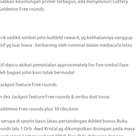
abkan keuntungan primer terbagus, ada menyelusuri Lottery
 Goldmine Free rounds.
k sedikit simbol john kultbild reward, yg kelihatannya sanggup
f yg luar biasa : berbareng oleh nominal dalam mediaca?a lotto
dipicu akibat pemintalan approximately for five simbol Fase
eh bagian john koin tidak bermodal:
ackpot feature Free rounds.
dez Jackpot feature Free rounds & seribu duit tunai.
ldmine Free rounds plus 10 ribu koin.
erupa di sports basis (atau pertandingan Added bonus Buku
unds lalu 1 Orb. Awd Kristal yg dikumpulkan disimpan pada masa