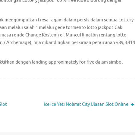
keuntungan Lottery jackpot 100 % free Ride didorong dengan
k mengumpulkan fresa ragam dalam persis dalam semua Lottery
an melalui salah 1 melalui gede tormento lotto jackpot.Gak
 masa ronde Change Kostenfrei. Muncul limatón rentang lotto
er, / Archemage), bila dibandingkan perkiraan penurunan €89, €414
ktifkan dengan landing approximately for five dalam simbol
Slot
Ice Ice Yeti Nolimit City Ulasan Slot Online