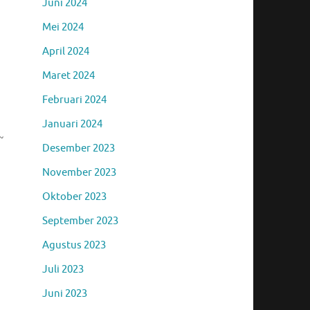
Juni 2024
Mei 2024
April 2024
Maret 2024
Februari 2024
Januari 2024
~
Desember 2023
November 2023
Oktober 2023
n
September 2023
Agustus 2023
Juli 2023
Juni 2023