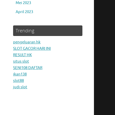
Mei 2023
April 2023
Trending
pengeluaran hk
SLOT GACOR HARI INI
RESULT HK
situs slot
SENI108 DAFTAR
ikan138
slot88
judi slot