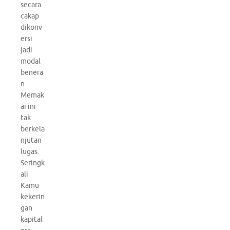
secara
cakap
dikonv
ersi
jadi
modal
benera
n.
Memak
ai ini
tak
berkela
njutan
lugas.
Seringk
ali
Kamu
kekerin
gan
kapital