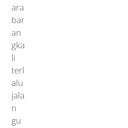
ara
bar
an
gka
li
terl
alu
jala
n
gu