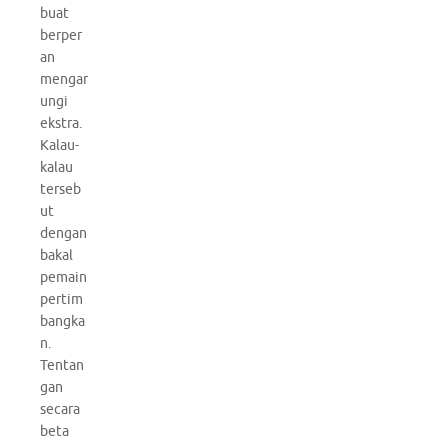
buat
berper
an
mengar
ungi
ekstra.
Kalau-
kalau
terseb
ut
dengan
bakal
pemain
pertim
bangka
n.
Tentan
gan
secara
beta