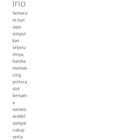
ino
Semaca
m nun
saya
simpul
kan
sebelu
mnya,
hamba
meman
cing
jentera
slot
bersam
a
varians
sedikit
sampai
cukup
serta