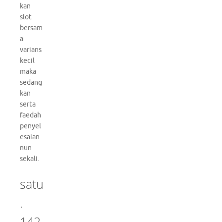
kan
slot
bersam
a
varians
kecil
maka
sedang
kan
serta
faedah
penyel
esaian
nun
sekali.
satu
.
142