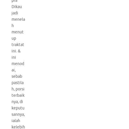
pra
Dikau
jadi
menela
h
menut
up
traktat
ini. &
ini
menod
ai,
sebab
pastila
h, porsi
terbaik
nya, di
keputu
sannya,
ialah
kelebih