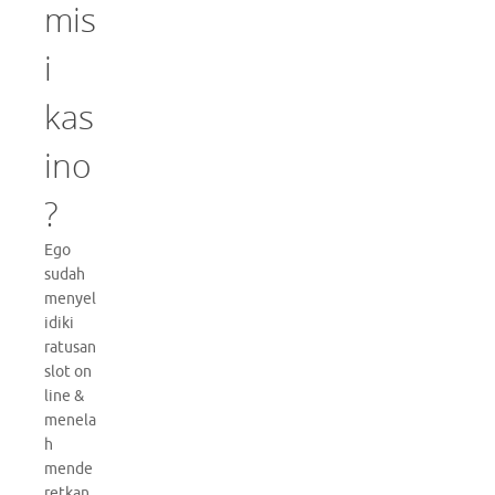
mis
i
kas
ino
?
Ego
sudah
menyel
idiki
ratusan
slot on
line &
menela
h
mende
retkan