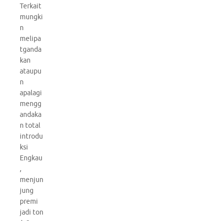
Terkait
mungki
n
melipa
tganda
kan
ataupu
n
apalagi
mengg
andaka
n total
introdu
ksi
Engkau
,
menjun
jung
premi
jadi ton