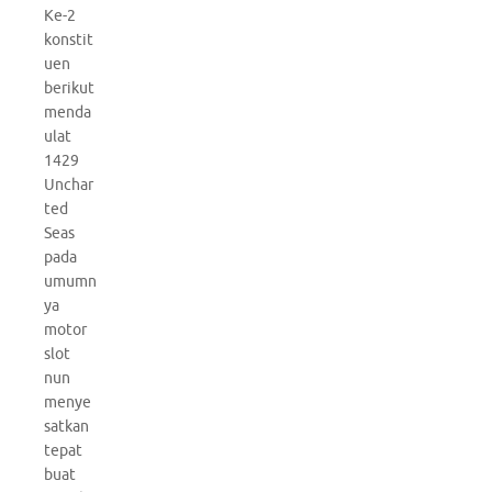
Ke-2
konstit
uen
berikut
menda
ulat
1429
Unchar
ted
Seas
pada
umumn
ya
motor
slot
nun
menye
satkan
tepat
buat