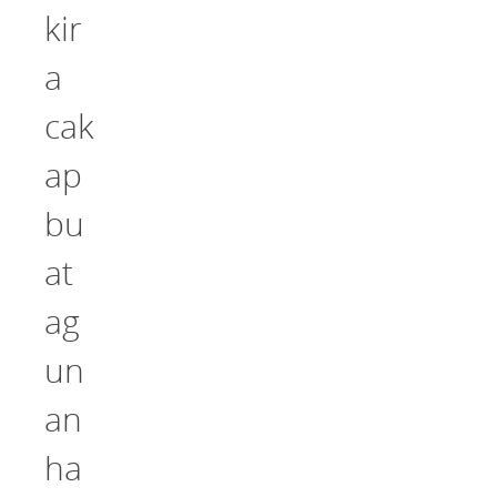
kir
a
cak
ap
bu
at
ag
un
an
ha