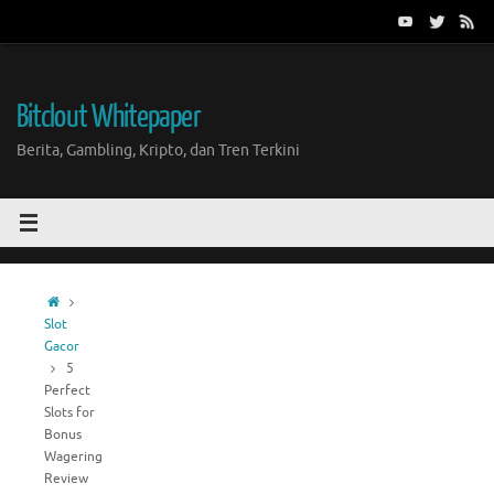
Skip
to
content
Bitclout Whitepaper
Berita, Gambling, Kripto, dan Tren Terkini
Home
Slot
Gacor
5
Perfect
Slots for
Bonus
Wagering
Review