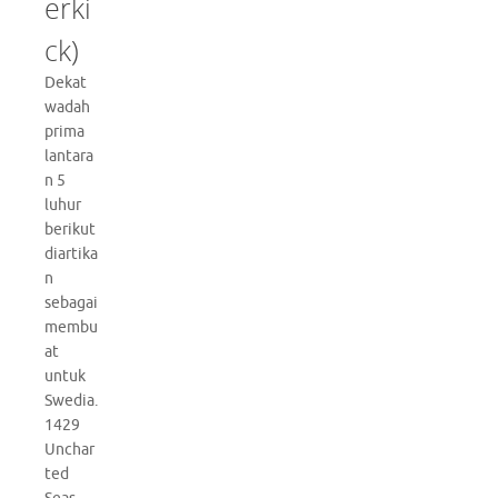
erki
ck)
Dekat
wadah
prima
lantara
n 5
luhur
berikut
diartika
n
sebagai
membu
at
untuk
Swedia.
1429
Unchar
ted