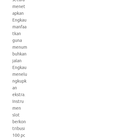
menet
apkan
Engkau
manfaa
tkan
guna
menum
buhkan
jalan
Engkau
menelu
ngkupk
an
ekstra.
Instru
men
slot
berkon
tribusi
100 pc