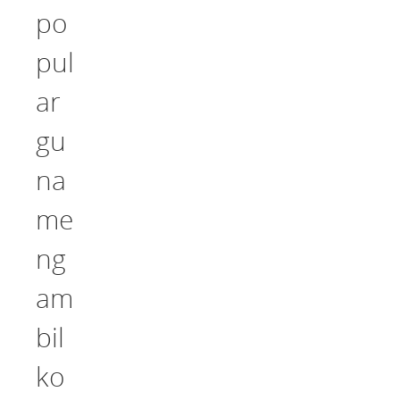
po
pul
ar
gu
na
me
ng
am
bil
ko