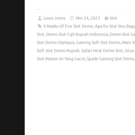
…
Louis Jones
Mei 24, 2023
Slot
9 Masks Of Fire Slot Demo
,
Apa Itu Slot Sea
,
Baga
Slot
,
Demo Slot Cq9 Rupiah Indonesia
,
Demo Slot G
Slot Demo Olympus
,
Gaming Soft Slot Demo
,
Main S
Soft Slot Demo Rupiah
,
Safari Heat Demo Slot
,
Situs
Slot Malam Ini Yang Gacor
,
Spade Gaming Slot Demo