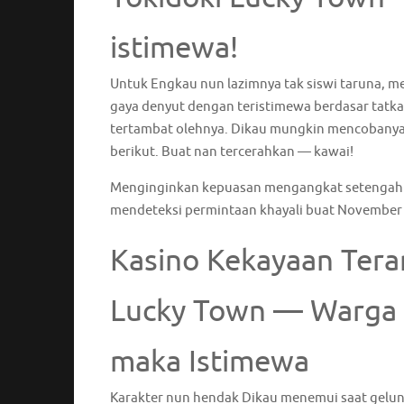
istimewa!
Untuk Engkau nun lazimnya tak siswi taruna, 
gaya denyut dengan teristimewa berdasar tatka
tertambat olehnya. Dikau mungkin mencobanya 
berikut. Buat nan tercerahkan — kawai!
Menginginkan kepuasan mengangkat setengahn
mendeteksi permintaan khayali buat November 
Kasino Kekayaan Tera
Lucky Town — Warga
maka Istimewa
Karakter nun hendak Dikau menemui saat gelun