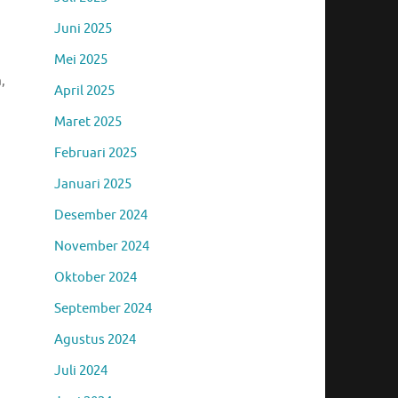
Juni 2025
Mei 2025
,
April 2025
Maret 2025
Februari 2025
Januari 2025
Desember 2024
November 2024
Oktober 2024
September 2024
Agustus 2024
Juli 2024