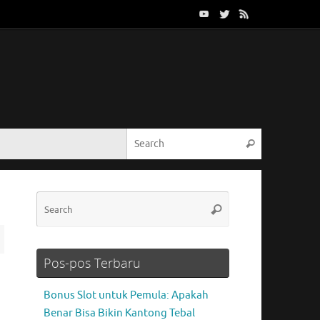
Search for:
Search
Search
Search
for:
Pos-pos Terbaru
Bonus Slot untuk Pemula: Apakah
Benar Bisa Bikin Kantong Tebal