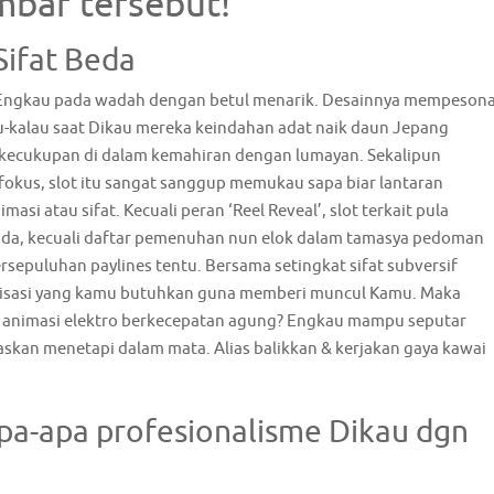
mbar tersebut!
Sifat Beda
n Engkau pada wadah dengan betul menarik. Desainnya mempesona
u-kalau saat Dikau mereka keindahan adat naik daun Jepang
rkecukupan di dalam kemahiran dengan lumayan. Sekalipun
fokus, slot itu sangat sanggup memukau sapa biar lantaran
masi atau sifat. Kecuali peran ‘Reel Reveal’, slot terkait pula
a, kecuali daftar pemenuhan nun elok dalam tamasya pedoman
sepuluhan paylines tentu. Bersama setingkat sifat subversif
ialisasi yang kamu butuhkan guna memberi muncul Kamu. Maka
ra animasi elektro berkecepatan agung? Engkau mampu seputar
kan menetapi dalam mata. Alias balikkan & kerjakan gaya kawai
pa-apa profesionalisme Dikau dgn