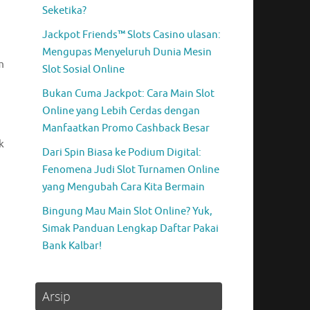
Seketika?
Jackpot Friends™ Slots Casino ulasan:
Mengupas Menyeluruh Dunia Mesin
m
Slot Sosial Online
Bukan Cuma Jackpot: Cara Main Slot
Online yang Lebih Cerdas dengan
Manfaatkan Promo Cashback Besar
k
Dari Spin Biasa ke Podium Digital:
Fenomena Judi Slot Turnamen Online
yang Mengubah Cara Kita Bermain
n
Bingung Mau Main Slot Online? Yuk,
Simak Panduan Lengkap Daftar Pakai
Bank Kalbar!
Arsip