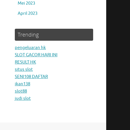
Mei 2023
April 2023
Trending
pengeluaran hk
SLOT GACOR HARI INI
RESULT HK
situs slot
SENI108 DAFTAR
ikan138
slot88
judi slot