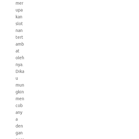
mer
upa
kan
slot
nan
tert
amb
at
oleh
nya.
Dika
u
mun
gkin
men
cob
any
a
den
gan