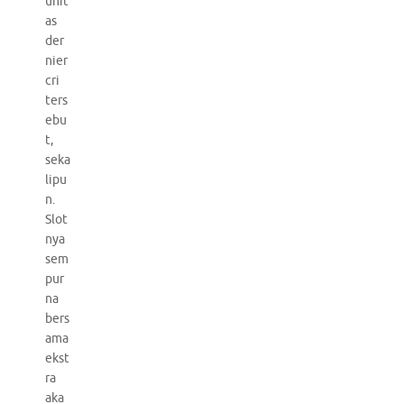
unit
as
der
nier
cri
ters
ebu
t,
seka
lipu
n.
Slot
nya
sem
pur
na
bers
ama
ekst
ra
aka