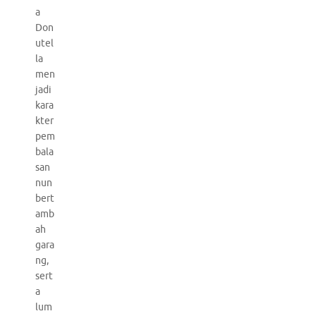
a
Don
utel
la
men
jadi
kara
kter
pem
bala
san
nun
bert
amb
ah
gara
ng,
sert
a
lum