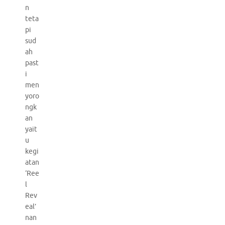
n
teta
pi
sud
ah
past
i
men
yoro
ngk
an
yait
u
kegi
atan
‘Ree
l
Rev
eal’
nan