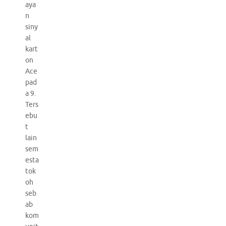
aya
n
siny
al
kart
on
Ace
pad
a 9.
Ters
ebu
t
lain
sem
esta
tok
oh
seb
ab
kom