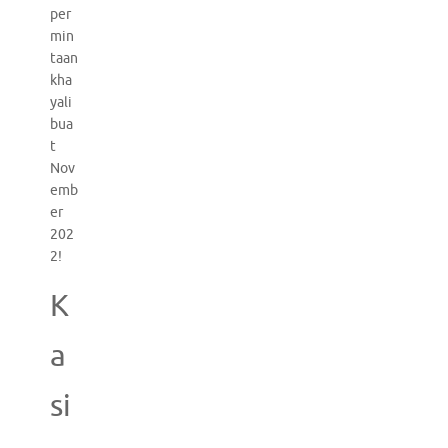
per
min
taan
kha
yali
bua
t
Nov
emb
er
202
2!
K
a
si