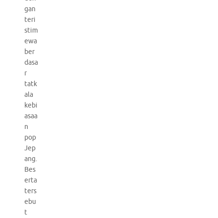
gan
teri
stim
ewa
ber
dasa
r
tatk
ala
kebi
asaa
n
pop
Jep
ang.
Bes
erta
ters
ebu
t