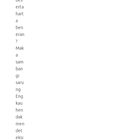
bes
erta
hart
a
ben
eran
?
Mak
a
sam
ban
gi
saru
ng
Eng
kau
hen
dak
men
det
eksi