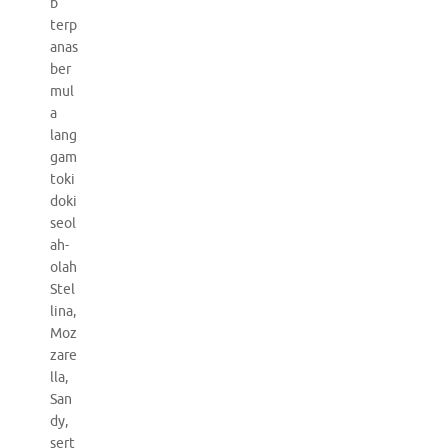
b
terp
anas
ber
mul
a
lang
gam
toki
doki
seol
ah-
olah
Stel
lina,
Moz
zare
lla,
San
dy,
sert