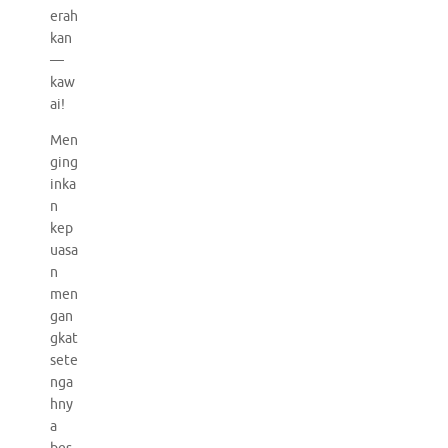
erah
kan
—
kaw
ai!
Men
ging
inka
n
kep
uasa
n
men
gan
gkat
sete
nga
hny
a