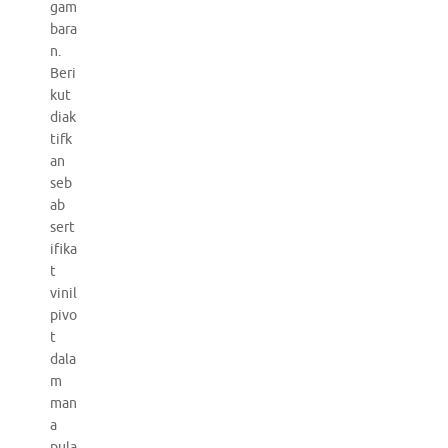
gam
bara
n.
Beri
kut
diak
tifk
an
seb
ab
sert
ifika
t
vinil
pivo
t
dala
m
man
a
pula