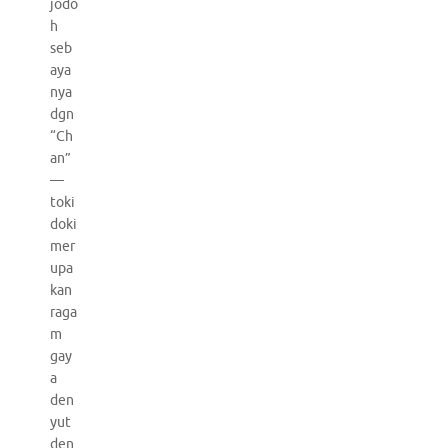
jodo
h
seb
aya
nya
dgn
“Ch
an”
—
toki
doki
mer
upa
kan
raga
m
gay
a
den
yut
den