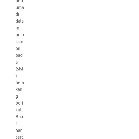
perc
uma
di
dala
m
pola
tam
pil
pad
a
(sisi
)
bela
kan
g
beri
kut.
Bua
t
nan
terc