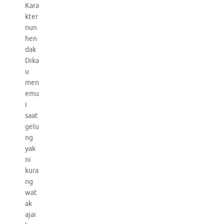
Kara
kter
nun
hen
dak
Dika
u
men
emu
i
saat
gelu
ng
yak
ni
kura
ng
wat
ak
ajai