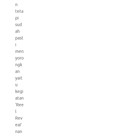
n
teta
pi
sud
ah
past
i
men
yoro
ngk
an
yait
u
kegi
atan
‘Ree
l
Rev
eal’
nan