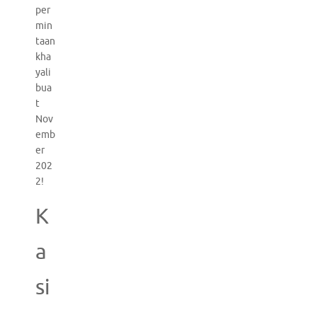
per
min
taan
kha
yali
bua
t
Nov
emb
er
202
2!
K
a
si