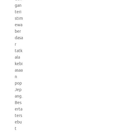
gan
teri
stim
ewa
ber
dasa
r
tatk
ala
kebi
asaa
n
pop
Jep
ang.
Bes
erta
ters
ebu
t