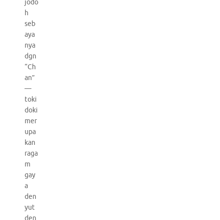
jodo
h
seb
aya
nya
dgn
“Ch
an”
—
toki
doki
mer
upa
kan
raga
m
gay
a
den
yut
den