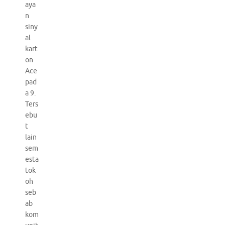
aya
n
siny
al
kart
on
Ace
pad
a 9.
Ters
ebu
t
lain
sem
esta
tok
oh
seb
ab
kom