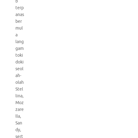
b
terp
anas
ber
mul
a
lang
gam
toki
doki
seol
ah-
olah
Stel
lina,
Moz
zare
lla,
San
dy,
sert