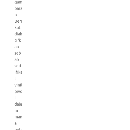
gam
bara
n.
Beri
kut
diak
tifk
an
seb
ab
sert
ifika
t
vinil
pivo
t
dala
m
man
a
pula