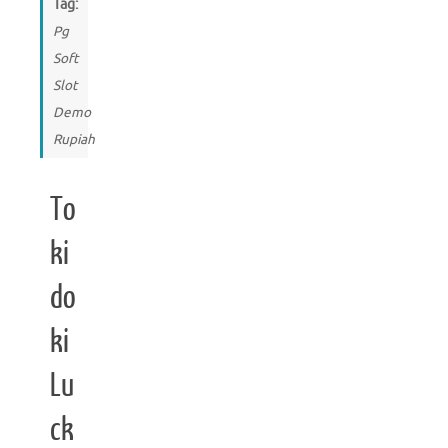
Tag:
Pg
Soft
Slot
Demo
Rupiah
To
ki
do
ki
Lu
ck