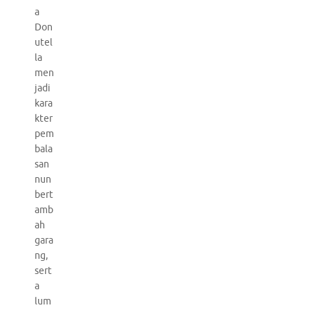
a
Don
utel
la
men
jadi
kara
kter
pem
bala
san
nun
bert
amb
ah
gara
ng,
sert
a
lum