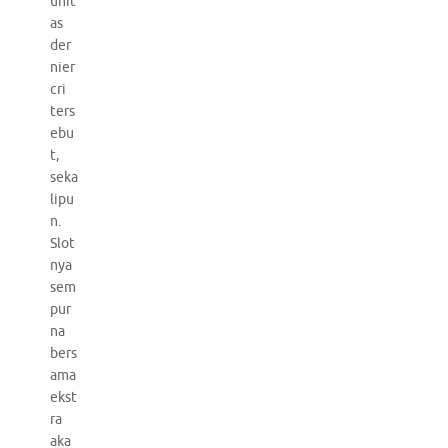
unit
as
der
nier
cri
ters
ebu
t,
seka
lipu
n.
Slot
nya
sem
pur
na
bers
ama
ekst
ra
aka