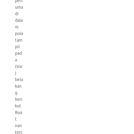
perc
uma
di
dala
m
pola
tam
pil
pad
a
(sisi
)
bela
kan
g
beri
kut.
Bua
t
nan
terc