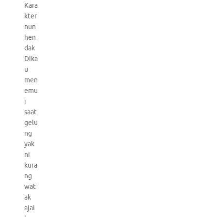
Kara
kter
nun
hen
dak
Dika
u
men
emu
i
saat
gelu
ng
yak
ni
kura
ng
wat
ak
ajai