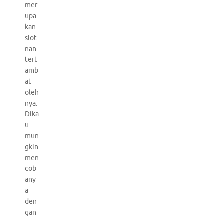
mer
upa
kan
slot
nan
tert
amb
at
oleh
nya.
Dika
u
mun
gkin
men
cob
any
a
den
gan