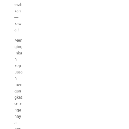
erah
kan
—
kaw
ai!
Men
ging
inka
n
kep
uasa
n
men
gan
gkat
sete
nga
hny
a