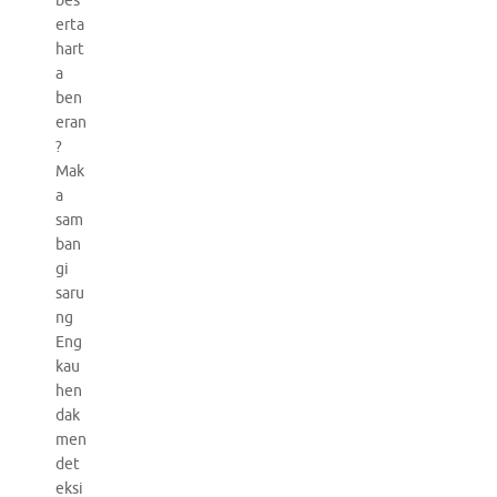
bes
erta
hart
a
ben
eran
?
Mak
a
sam
ban
gi
saru
ng
Eng
kau
hen
dak
men
det
eksi