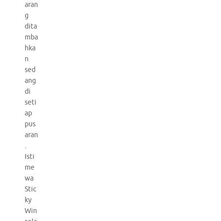
aran
g
dita
mba
hka
n
sed
ang
di
seti
ap
pus
aran
.
Isti
me
wa
Stic
ky
Win