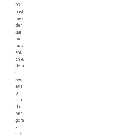
99
payl
ines
den
gan
me
may
ahk
an &
dera
s.
Seg
ena
p
tan
da
ber
gera
k
seb