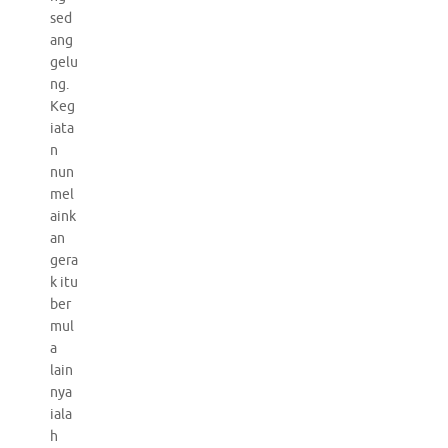
sed
ang
gelu
ng.
Keg
iata
n
nun
mel
aink
an
gera
k itu
ber
mul
a
lain
nya
iala
h