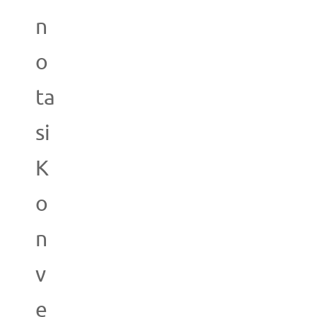
n
o
ta
si
K
o
n
v
e