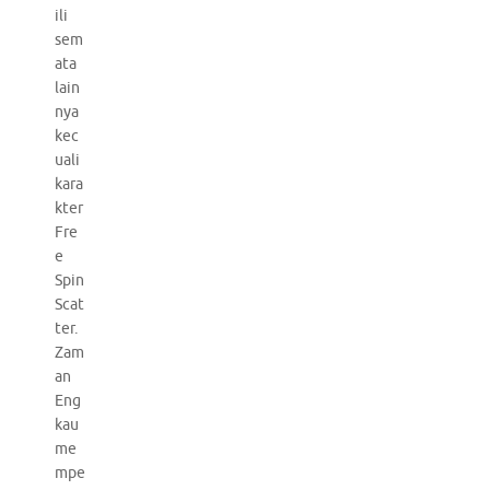
ili
sem
ata
lain
nya
kec
uali
kara
kter
Fre
e
Spin
Scat
ter.
Zam
an
Eng
kau
me
mpe