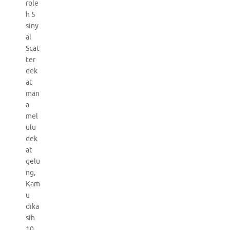
role
h 5
siny
al
Scat
ter
dek
at
man
a
mel
ulu
dek
at
gelu
ng,
Kam
u
dika
sih
10