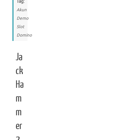
Tag:
Akun
Demo
Slot
Domino
Ja
ck
Ha
m
m
er
2