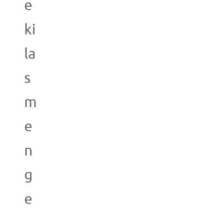
e
ki
la
s
m
e
n
g
e