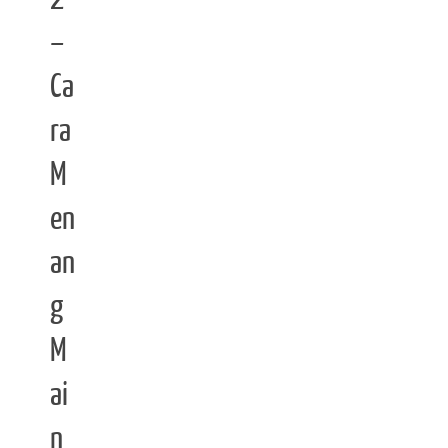
–
Ca
ra
M
en
an
g
M
ai
n