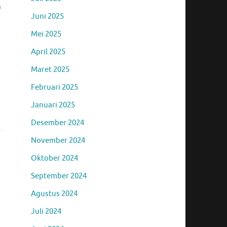
a
Juni 2025
Mei 2025
April 2025
Maret 2025
Februari 2025
Januari 2025
Desember 2024
November 2024
Oktober 2024
September 2024
Agustus 2024
Juli 2024