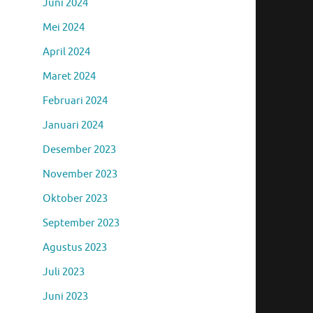
Juni 2024
Mei 2024
April 2024
Maret 2024
Februari 2024
Januari 2024
Desember 2023
November 2023
Oktober 2023
September 2023
Agustus 2023
Juli 2023
Juni 2023