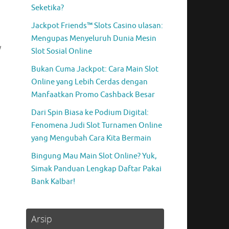
Seketika?
Jackpot Friends™ Slots Casino ulasan:
Mengupas Menyeluruh Dunia Mesin
y
Slot Sosial Online
a
Bukan Cuma Jackpot: Cara Main Slot
Online yang Lebih Cerdas dengan
Manfaatkan Promo Cashback Besar
Dari Spin Biasa ke Podium Digital:
Fenomena Judi Slot Turnamen Online
yang Mengubah Cara Kita Bermain
Bingung Mau Main Slot Online? Yuk,
Simak Panduan Lengkap Daftar Pakai
Bank Kalbar!
Arsip