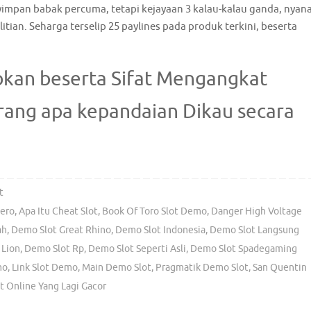
impan babak percuma, tetapi kejayaan 3 kalau-kalau ganda, nyan
itian. Seharga terselip 25 paylines pada produk terkini, beserta
bkan beserta Sifat Mengangkat
rang apa kepandaian Dikau secara
t
ero
,
Apa Itu Cheat Slot
,
Book Of Toro Slot Demo
,
Danger High Voltage
ah
,
Demo Slot Great Rhino
,
Demo Slot Indonesia
,
Demo Slot Langsung
 Lion
,
Demo Slot Rp
,
Demo Slot Seperti Asli
,
Demo Slot Spadegaming
mo
,
Link Slot Demo
,
Main Demo Slot
,
Pragmatik Demo Slot
,
San Quentin
ot Online Yang Lagi Gacor