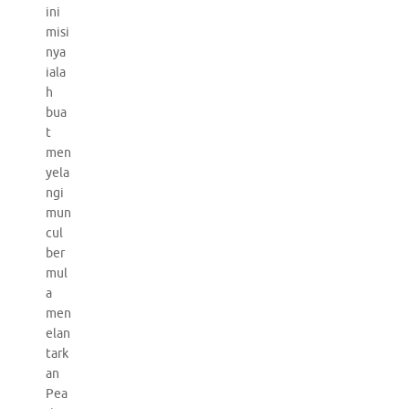
ini
misi
nya
iala
h
bua
t
men
yela
ngi
mun
cul
ber
mul
a
men
elan
tark
an
Pea