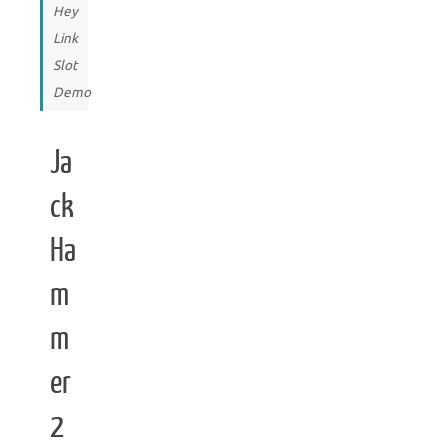
Hey
Link
Slot
Demo
Ja
ck
Ha
m
m
er
2