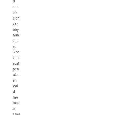
rl
seb
ab
Don
Cra
bby
nun
teb
al.
Slot
terc
atat
pen
ukar
an
Wil
d
me
mak
ai
Frag