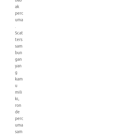
bab
ak
perc
uma
.
Scat
ters
sam
bun
gan
yan
g
kam
u
mili
ki,
ron
de
perc
uma
sam