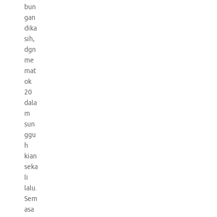
bun
gan
dika
sih,
dgn
me
mat
ok
20
dala
m
sun
ggu
h
kian
seka
li
lalu.
Sem
asa