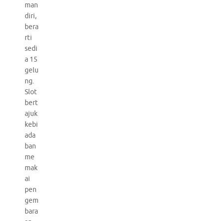
man
diri,
bera
rti
sedi
a 15
gelu
ng.
Slot
bert
ajuk
kebi
ada
ban
me
mak
ai
pen
gem
bara