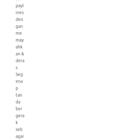
payl
ines
den
gan
me
may
ahk
an &
dera
s.
Seg
ena
p
tan
da
ber
gera
k
seb
agai