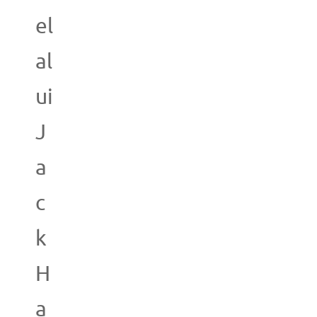
el
al
ui
J
a
c
k
H
a