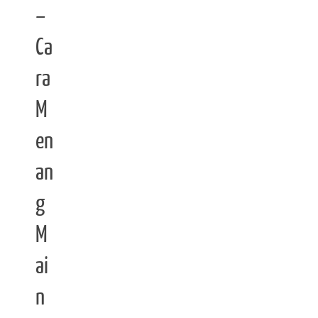
–
Ca
ra
M
en
an
g
M
ai
n