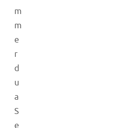
m
m
e
r
d
u
a
S
e