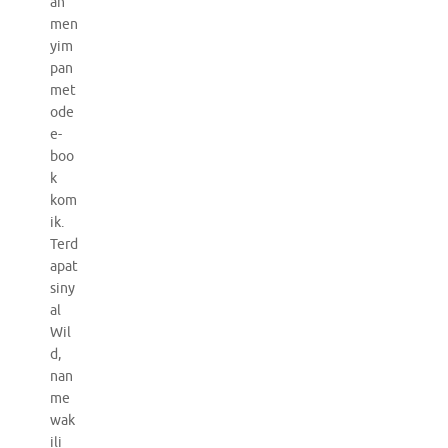
an
men
yim
pan
met
ode
e-
boo
k
kom
ik.
Terd
apat
siny
al
Wil
d,
nan
me
wak
ili