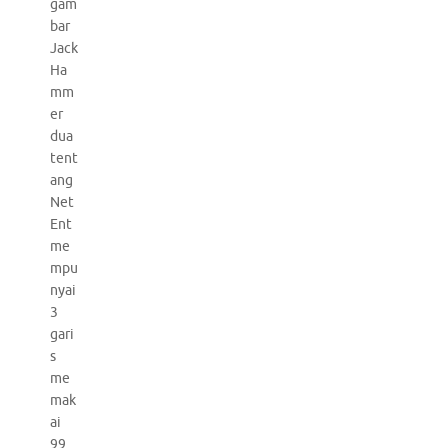
gam
bar
Jack
Ha
mm
er
dua
tent
ang
Net
Ent
me
mpu
nyai
3
gari
s
me
mak
ai
99