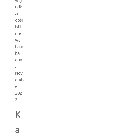
wuj
udk
an
opsi
isti
me
wa
ham
ba
gun
a
Nov
emb
er
202
2.
K
a