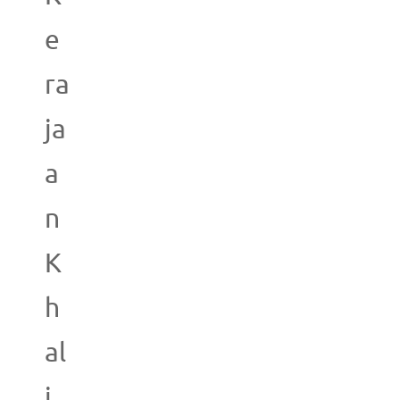
e
ra
ja
a
n
K
h
al
i