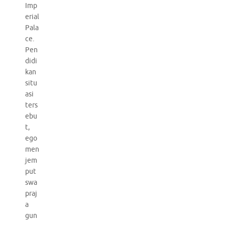
Imp
erial
Pala
ce.
Pen
didi
kan
situ
asi
ters
ebu
t,
ego
men
jem
put
swa
praj
a
gun