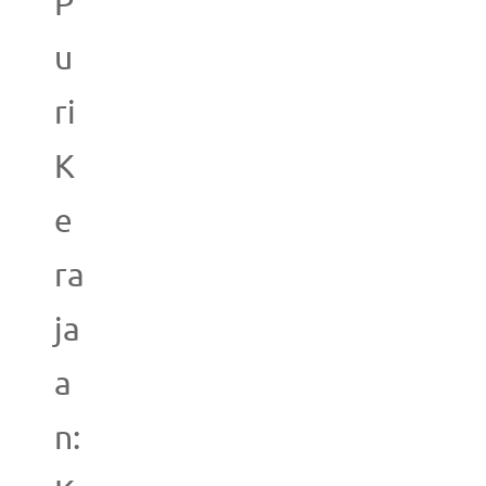
P
u
ri
K
e
ra
ja
a
n: