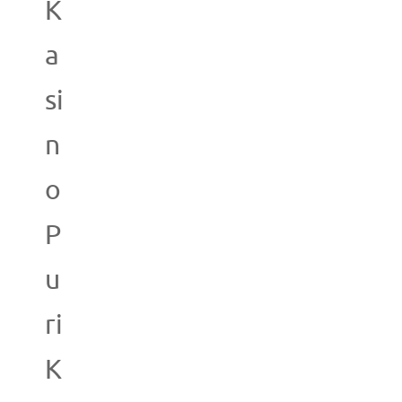
K
a
si
n
o
P
u
ri
K