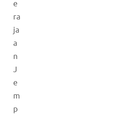
e
ra
ja
a
n
J
e
m
p