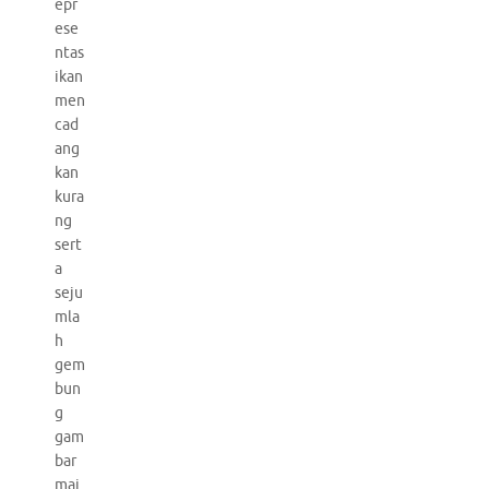
epr
ese
ntas
ikan
men
cad
ang
kan
kura
ng
sert
a
seju
mla
h
gem
bun
g
gam
bar
mai