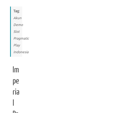
Tag:
Akun
Demo
Slot
Pragmatic
Play
Indonesia
Im
pe
ria
l