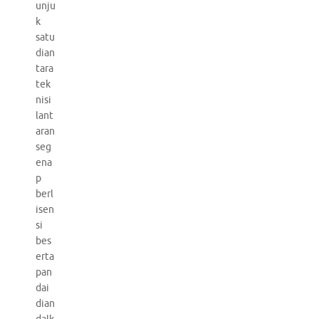
unju
k
satu
dian
tara
tek
nisi
lant
aran
seg
ena
p
berl
isen
si
bes
erta
pan
dai
dian