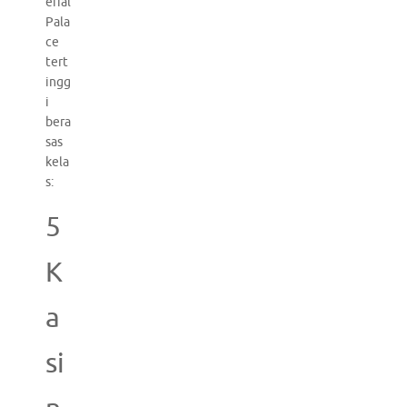
erial
Pala
ce
tert
ingg
i
bera
sas
kela
s:
5
K
a
si