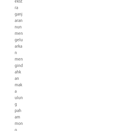
ekst
ra
ganj
aran
nun
men
gelu
arka
n
men
gind
ahk
an
mak
a
ulun
g
pah
am
mon
o