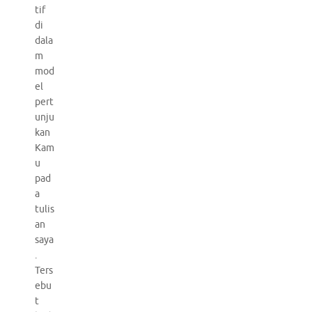
tif
di
dala
m
mod
el
pert
unju
kan
Kam
u
pad
a
tulis
an
saya
.
Ters
ebu
t