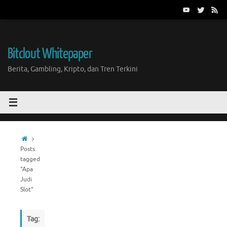
Skip
to
content
Bitclout Whitepaper
Berita, Gambling, Kripto, dan Tren Terkini
Home
Posts
tagged
"Apa
Judi
Slot"
Tag: