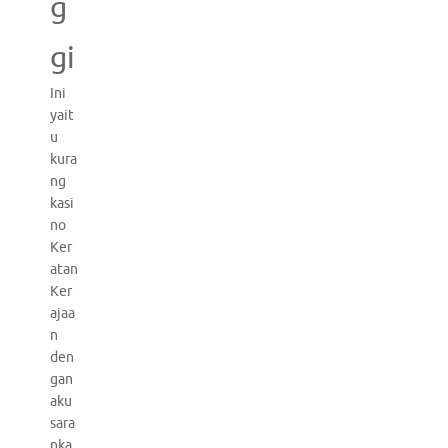
g
gi
Ini
yait
u
kura
ng
kasi
no
Ker
atan
Ker
ajaa
n
den
gan
aku
sara
nka