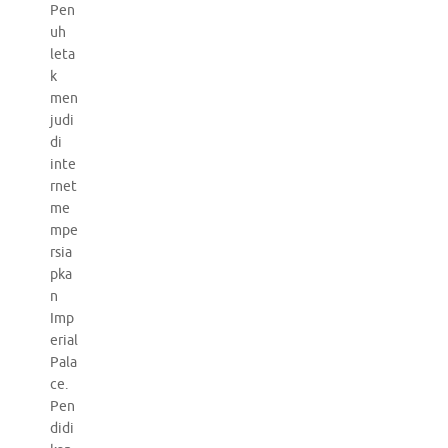
Pen
uh
leta
k
men
judi
di
inte
rnet
me
mpe
rsia
pka
n
Imp
erial
Pala
ce.
Pen
didi