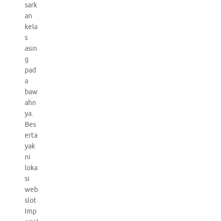
sark
an
kela
s
asin
g
pad
a
baw
ahn
ya.
Bes
erta
yak
ni
loka
si
web
slot
Imp