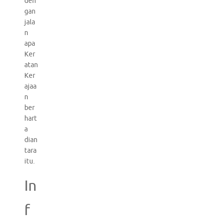
den
gan
jala
n
apa
Ker
atan
Ker
ajaa
n
ber
hart
a
dian
tara
itu.
In
f