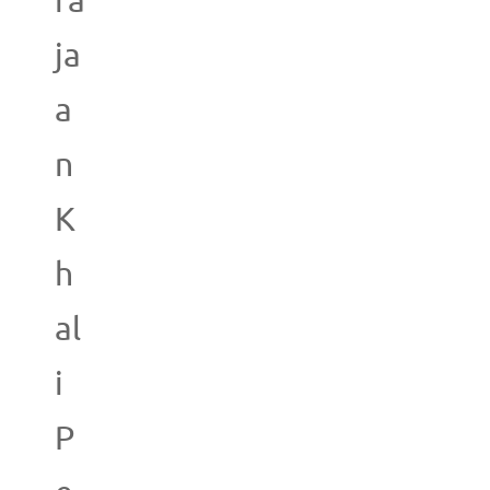
ra
ja
a
n
K
h
al
i
P