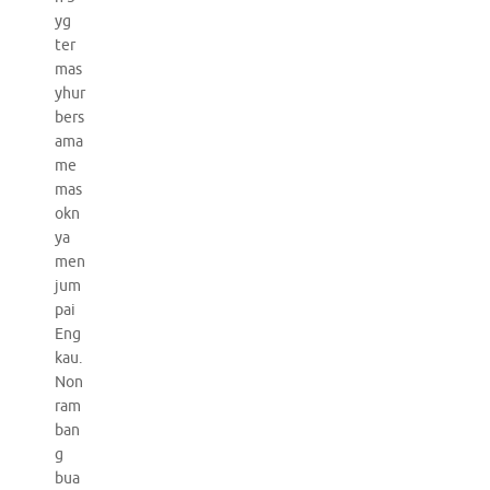
yg
ter
mas
yhur
bers
ama
me
mas
okn
ya
men
jum
pai
Eng
kau.
Non
ram
ban
g
bua