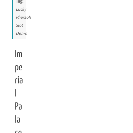
Tag:
Lucky
Pharaoh
Slot
Demo
Im
pe
ria
l
Pa
la
ce