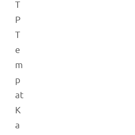
T
P
T
e
m
p
at
K
a