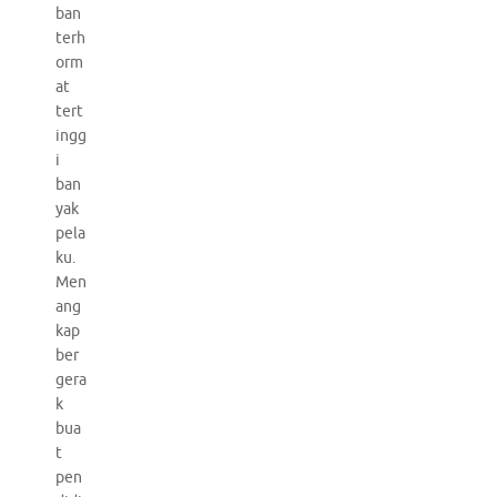
ban
terh
orm
at
tert
ingg
i
ban
yak
pela
ku.
Men
ang
kap
ber
gera
k
bua
t
pen