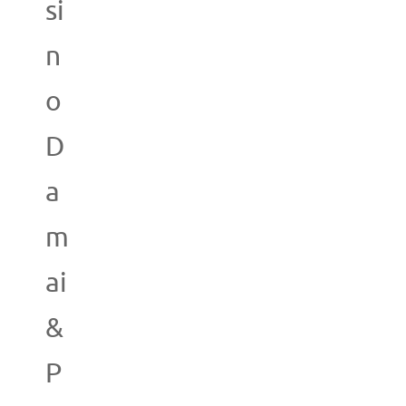
si
n
o
D
a
m
ai
&
P