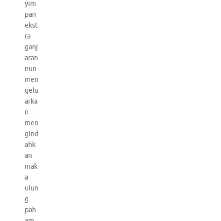
yim
pan
ekst
ra
ganj
aran
nun
men
gelu
arka
n
men
gind
ahk
an
mak
a
ulun
g
pah
am