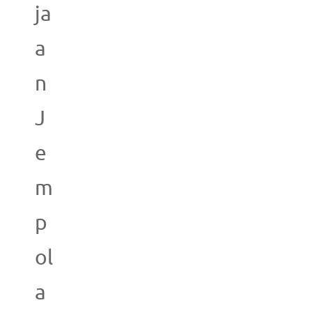
ja
a
n
J
e
m
p
ol
a