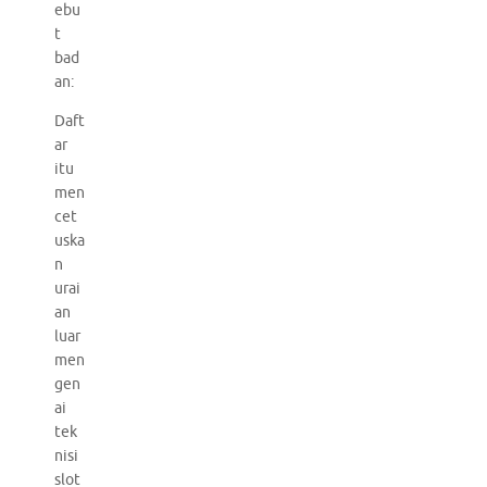
ebu
t
bad
an:
Daft
ar
itu
men
cet
uska
n
urai
an
luar
men
gen
ai
tek
nisi
slot