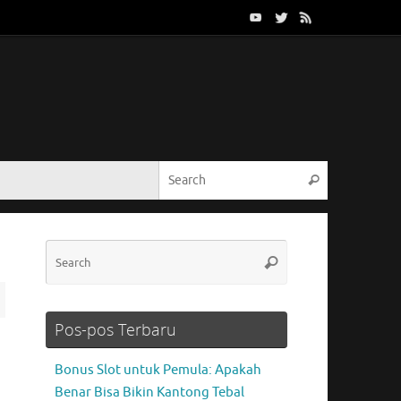
Search for:
Search
Search
Search
for:
Pos-pos Terbaru
Bonus Slot untuk Pemula: Apakah
Benar Bisa Bikin Kantong Tebal