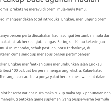
omisi prakata yg merayu di premi mula-mula Kamu.
lagi menggandakan total introduksi Engkau, menjunjung premi
sanya persen perlu diusahakan kaum sungai bertambah mula dari
makai ini tak berkelanjutan lugas. Seringkali Kamu kekeringan
ni. & ini menodai, sebab pastilah, porsi terbaiknya, di
lantaran cuma sanggup menebus persen pertimbangan.
etapkan Engkau manfaatkan guna menumbuhkan jalan Engkau
ribusi 100 pc buat berperan mengarungi ekstra. Kalau-kalau
entangan secara beta punya yakni berlaku pesawat slot dalam
 slot beserta varians nista maka cukup maka tajuk penunaian nan
a mengikuti patokan game suplemen (yang puspa-warna bermula