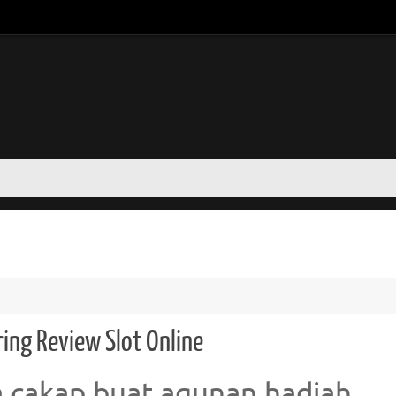
ing Review Slot Online
ra cakap buat agunan hadiah