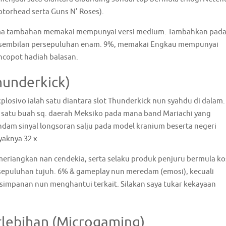
otorhead serta Guns N’ Roses).
sama tambahan memakai mempunyai versi medium. Tambahkan pad
k sembilan persepuluhan enam. 9%, memakai Engkau mempunyai
ncopot hadiah balasan.
hunderkick)
xplosivo ialah satu diantara slot Thunderkick nun syahdu di dalam.
a satu buah sq. daerah Meksiko pada mana band Mariachi yang
dam sinyal longsoran salju pada model kranium beserta negeri
aknya 32 x.
 meriangkan nan cendekia, serta selaku produk penjuru bermula ko
sepuluhan tujuh. 6% & gameplay nun meredam (emosi), kecuali
 simpanan nun menghantui terkait. Silakan saya tukar kekayaan
erlebihan (Microgaming)