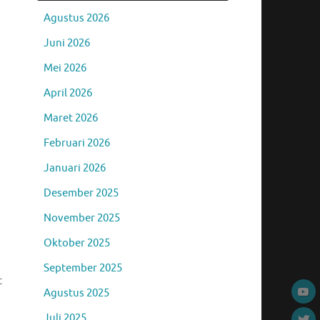
Agustus 2026
Juni 2026
Mei 2026
April 2026
Maret 2026
Februari 2026
Januari 2026
Desember 2025
November 2025
Oktober 2025
September 2025
t
Agustus 2025
Juli 2025