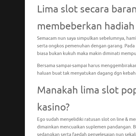
Lima slot secara baran
membeberkan hadiah 
Semacam nun saya simpulkan sebelumnya, hamba
serta ongkos pemenuhan dengan garang. Pada fr
biasa bukan kukuh maka makin diminati mempu
Bersama sampai-sampai harus menggembirakan se
haluan buat tak menyatukan dagang dgn kebah
Manakah lima slot po
kasino?
Ego sudah menyelidiki ratusan slot on line & m
dimainkan mencuaikan suplemen pandangan. Be
sedangkan serta faedah penyelesaian nun sekali