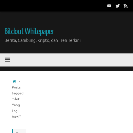
Skip
to
content
Bitclout Whitepaper
Berita, Gambling, Kripto, dan Tren Terkini
Home
Posts
tagged
"Slot
Yang
Lagi
Viral"