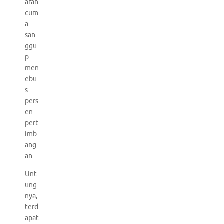
aran
cum
a
san
ggu
p
men
ebu
s
pers
en
pert
imb
ang
an.
Unt
ung
nya,
terd
apat