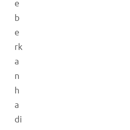
e
b
e
rk
a
n
h
a
di