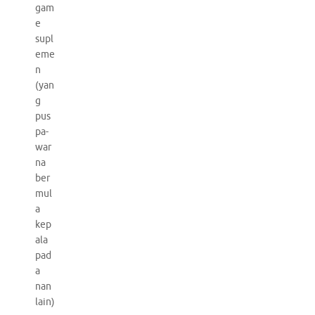
gam
e
supl
eme
n
(yan
g
pus
pa-
war
na
ber
mul
a
kep
ala
pad
a
nan
lain)