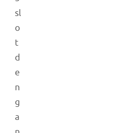
sl
o
t
d
e
n
g
a
n