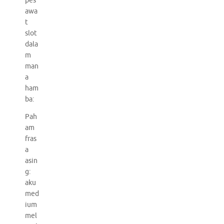
pes
awa
t
slot
dala
m
man
a
ham
ba:
Pah
am
fras
a
asin
g:
aku
med
ium
mel