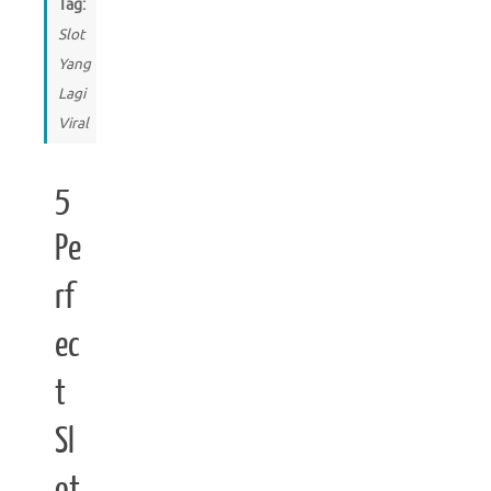
Tag:
Slot
Yang
Lagi
Viral
5
Pe
rf
ec
t
Sl
ot