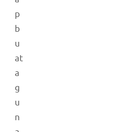
p
b
u
at
a
g
u
n