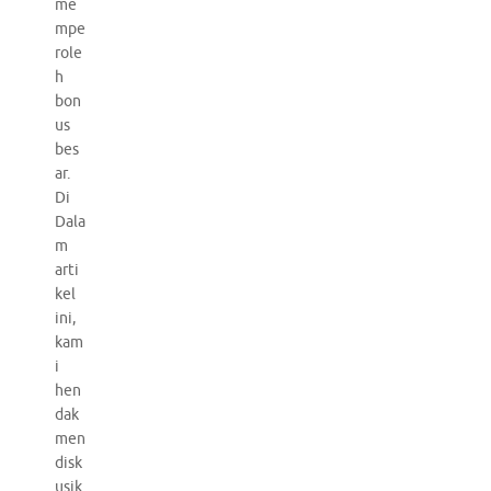
me
mpe
role
h
bon
us
bes
ar.
Di
Dala
m
arti
kel
ini,
kam
i
hen
dak
men
disk
usik