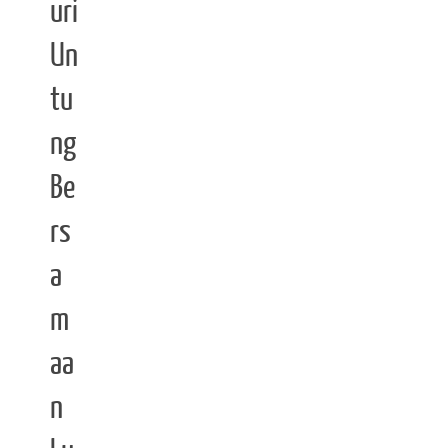
uri
Un
tu
ng
Be
rs
a
m
aa
n