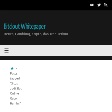
Skip
to
content
Bitclout Whitepaper
Berita, Gambling, Kripto, dan Tren Terkini
Home
Posts
tagged
"Situs
Judi Slot
Online
Gacor
Hari Ini"