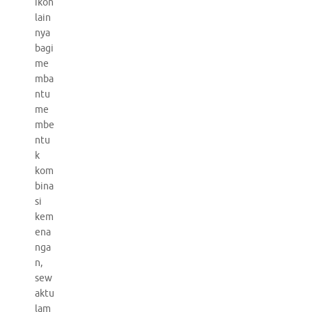
ikon
lain
nya
bagi
me
mba
ntu
me
mbe
ntu
k
kom
bina
si
kem
ena
nga
n,
sew
aktu
lam