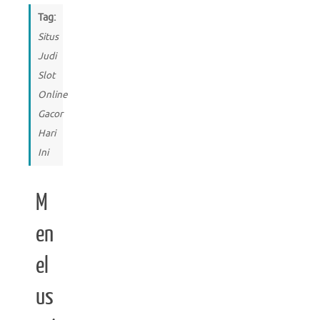
Tag:
Situs
Judi
Slot
Online
Gacor
Hari
Ini
M
en
el
us