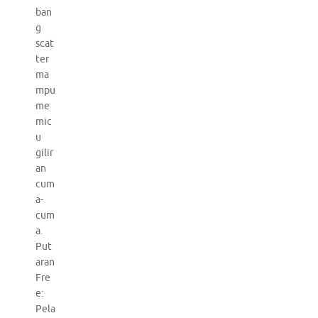
ban
g
scat
ter
ma
mpu
me
mic
u
gilir
an
cum
a-
cum
a.
Put
aran
Fre
e:
Pela