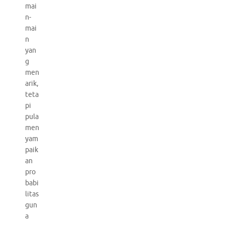
mai
n-
mai
n
yan
g
men
arik,
teta
pi
pula
men
yam
paik
an
pro
babi
litas
gun
a