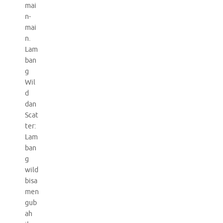
mai
n-
mai
n.
Lam
ban
g
Wil
d
dan
Scat
ter:
Lam
ban
g
wild
bisa
men
gub
ah