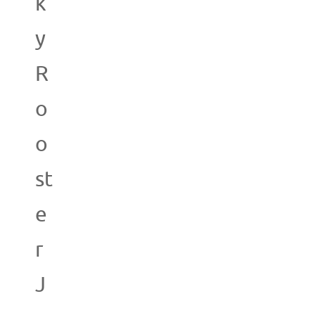
k
y
R
o
o
st
e
r
J