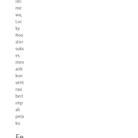
isti
me
wa,
Luc
ky
Roo
ster
suks
es
men
arik
kon
sent
rasi
berl
imp
ah
pela
ku.
Fe