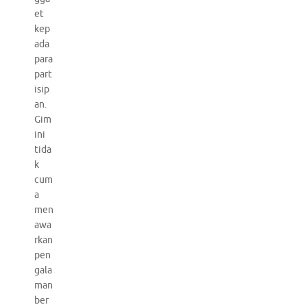
et
kep
ada
para
part
isip
an.
Gim
ini
tida
k
cum
a
men
awa
rkan
pen
gala
man
ber