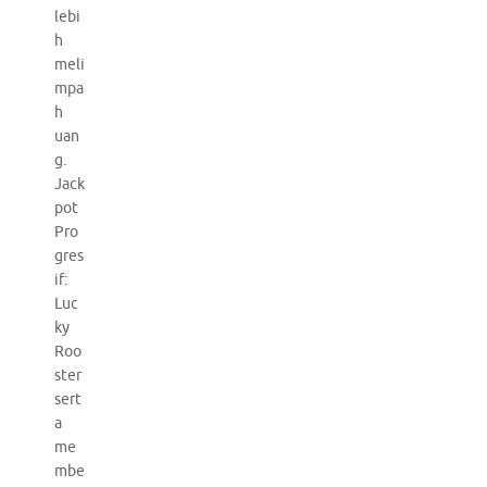
lebi
h
meli
mpa
h
uan
g.
Jack
pot
Pro
gres
if:
Luc
ky
Roo
ster
sert
a
me
mbe