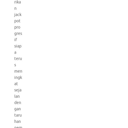
rika
n
jack
pot
pro
gres
if
siap
a
teru
s
men
ingk
at
seja
lan
den
gan
taru
han
pem