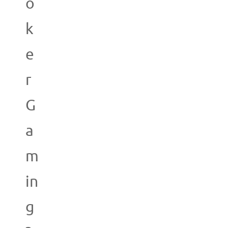
o
k
e
r
G
a
m
in
g