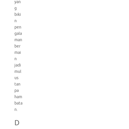
yan
g
biki
n
pen
gala
man
ber
mai
n
jadi
mul
us
tan
pa
ham
bata
n.
D