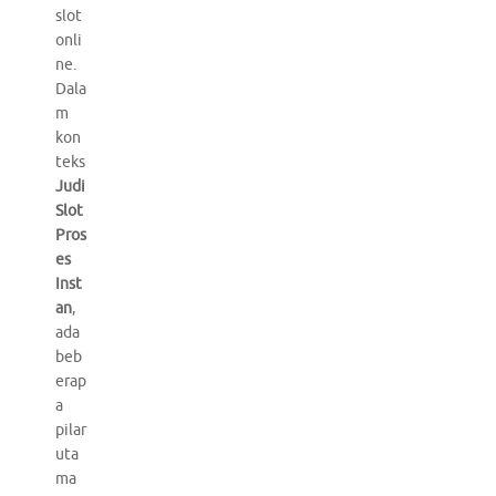
slot
onli
ne.
Dala
m
kon
teks
Judi
Slot
Pros
es
Inst
an
,
ada
beb
erap
a
pilar
uta
ma