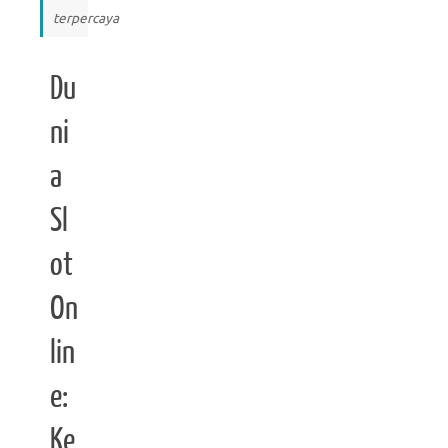
terpercaya
Du
ni
a
Sl
ot
On
lin
e:
Ke