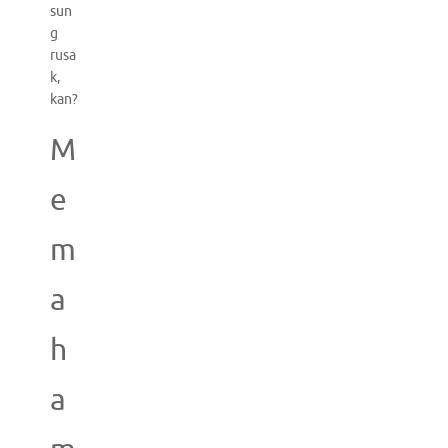
sun
g
rusa
k,
kan?
M
e
m
a
h
a