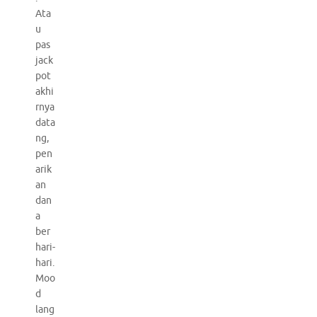
Ata
u
pas
jack
pot
akhi
rnya
data
ng,
pen
arik
an
dan
a
ber
hari-
hari.
Moo
d
lang