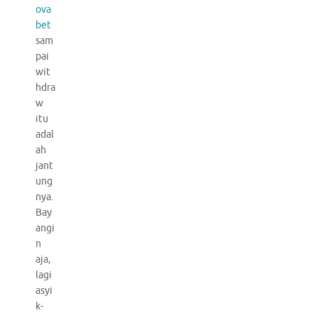
ova
bet
sam
pai
wit
hdra
w
itu
adal
ah
jant
ung
nya.
Bay
angi
n
aja,
lagi
asyi
k-