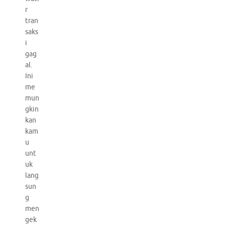
r
tran
saks
i
gag
al.
Ini
me
mun
gkin
kan
kam
u
unt
uk
lang
sun
g
men
gek