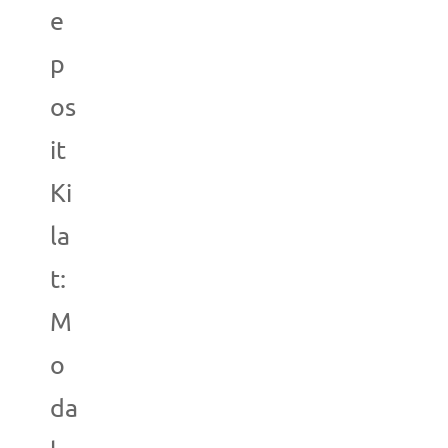
e
p
os
it
Ki
la
t:
M
o
da